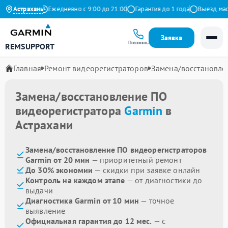
9 на Яндекс
Астрахань
Ежедневно с 9:00 до 21:00
Гарантия до 1 года
Выезд масте
Заявка
Позвонить
REMSUPPORT
Главная
Ремонт видеорегистраторов
Замена/восстановле
Замена/восстановление ПО
видеорегистратора
Garmin
в
Астрахани
Замена/восстановление ПО видеорегистраторов
Garmin от 20 мин
— приоритетный ремонт
До 30% экономии
— скидки при заявке онлайн
Контроль на каждом этапе
— от диагностики до
выдачи
Диагностика Garmin от 10 мин
— точное
выявление
Официальная гарантия до 12 мес.
— с