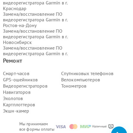
видеорегистратора Garmin в г.
Краснодар
Замена/восстановление ПО
видеорегистратора Garmin в г.
Ростов-на-Дону
Замена/восстановление ПО
видеорегистратора Garmin в г.
Новосибирск
Замена/восстановление ПО
видеорегистратора Garmin в г.
Екатеринбург
Ремонт
Замена/восстановление ПО
видеорегистратора Garmin в г.
Смарт-часов
Спутниковых телефонов
Казань
GPS-ошейников
Велокомпьютеров
Замена/восстановление ПО
Видеорегистраторов
Тонометров
видеорегистратора Garmin в г.
Навигаторов
Воронеж
Эхолотов
Замена/восстановление ПО
видеорегистратора Garmin в г.
Картплоттеров
Волгоград
Экшн-камер
Замена/восстановление ПО
видеорегистратора Garmin в г.
Мы принимаем
Самара
все формы оплаты
Замена/восстановление ПО