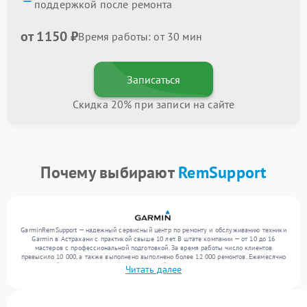
поддержкой после ремонта
от 1150 ₽
Время работы: от 30 мин
Записаться
Скидка 20% при записи на сайте
Почему выбирают
RemSupport
GarminRemSupport — надежный сервисный центр по ремонту и обслуживанию техники
Garmin в Астрахани с практикой свыше 10 лет. В штате компании — от 10 до 16
мастеров с профессиональной подготовкой. За время работы число клиентов
превысило 10 000, а также выполнено выполнено более 12 000 ремонтов. Ежемесячно
в сервисный центр поступает более 300 устройств, включая , , . Мы выполняем ремонт
Читать далее
различного уровня сложности и предлагаем стабильный уровень сервиса благодаря
использованию современного оборудования.