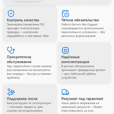
Контроль качества
Чёткие обязательства
Замена/восстановление ПО
Работа Garmin RemSupport
проходит многоэтапную
сопровождается прописанными
проверку — исключаем
гарантийными условиями — без
недоработки и повторные сбои.
размытых формулировок.
Приоритетное
Надёжные
обслуживание
комплектующие
При гарантийном случае замена/
В рамках обслуживания
восстановление по выполняется
применяем проверенные детали
вне очереди — быстро устраняем
— для стабильной работы
проблему.
устройства.
Поддержка после
Результат под гарантией
Консультируем по эксплуатации
Наша работа направлена на
— помогаем продлить срок
уверенный результат — берём
службы после выполнения
ответственность за итог.