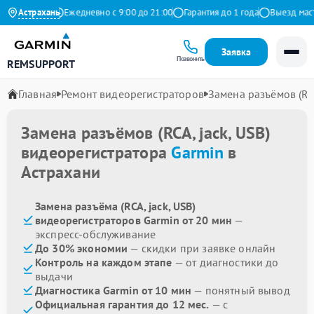
 на Яндекс
Астрахань
Ежедневно с 9:00 до 21:00
Гарантия до 1 года
Выезд мастер
Заявка
Позвонить
REMSUPPORT
Главная
Ремонт видеорегистраторов
Замена разъёмов (RCA
Замена разъёмов (RCA, jack, USB)
видеорегистратора
Garmin
в
Астрахани
Замена разъёма (RCA, jack, USB)
видеорегистраторов Garmin от 20 мин
—
экспресс-обслуживание
До 30% экономии
— скидки при заявке онлайн
Контроль на каждом этапе
— от диагностики до
выдачи
Диагностика Garmin от 10 мин
— понятный вывод
Официальная гарантия до 12 мес.
— с