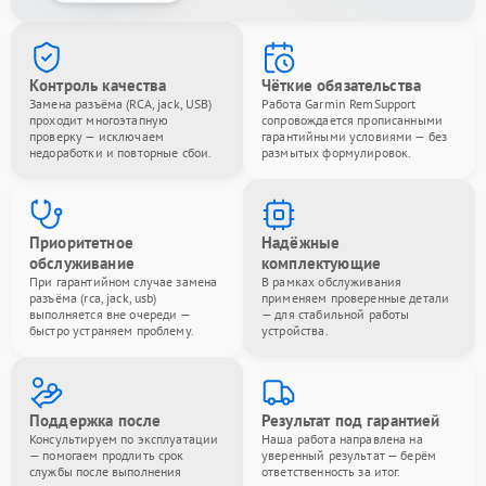
Контроль качества
Чёткие обязательства
Замена разъёма (RCA, jack, USB)
Работа Garmin RemSupport
проходит многоэтапную
сопровождается прописанными
проверку — исключаем
гарантийными условиями — без
недоработки и повторные сбои.
размытых формулировок.
Приоритетное
Надёжные
обслуживание
комплектующие
При гарантийном случае замена
В рамках обслуживания
разъёма (rca, jack, usb)
применяем проверенные детали
выполняется вне очереди —
— для стабильной работы
быстро устраняем проблему.
устройства.
Поддержка после
Результат под гарантией
Консультируем по эксплуатации
Наша работа направлена на
— помогаем продлить срок
уверенный результат — берём
службы после выполнения
ответственность за итог.