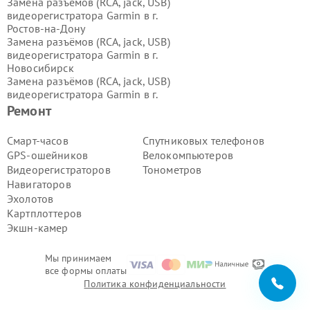
Замена разъёмов (RCA, jack, USB)
видеорегистратора Garmin в г.
Ростов-на-Дону
Замена разъёмов (RCA, jack, USB)
видеорегистратора Garmin в г.
Новосибирск
Замена разъёмов (RCA, jack, USB)
видеорегистратора Garmin в г.
Екатеринбург
Ремонт
Замена разъёмов (RCA, jack, USB)
видеорегистратора Garmin в г.
Смарт-часов
Спутниковых телефонов
Казань
GPS-ошейников
Велокомпьютеров
Замена разъёмов (RCA, jack, USB)
Видеорегистраторов
Тонометров
видеорегистратора Garmin в г.
Навигаторов
Воронеж
Эхолотов
Замена разъёмов (RCA, jack, USB)
видеорегистратора Garmin в г.
Картплоттеров
Волгоград
Экшн-камер
Замена разъёмов (RCA, jack, USB)
видеорегистратора Garmin в г.
Мы принимаем
Самара
все формы оплаты
Замена разъёмов (RCA, jack, USB)
Политика конфиденциальности
видеорегистратора Garmin в г.
Пермь
Замена разъёмов (RCA, jack, USB)