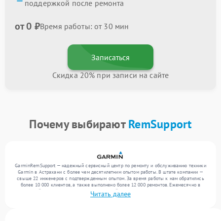
поддержкой после ремонта
от 0 ₽
Время работы: от 30 мин
Записаться
Скидка 20% при записи на сайте
Почему выбирают
RemSupport
GarminRemSupport — надежный сервисный центр по ремонту и обслуживанию техники
Garmin в Астрахани с более чем десятилетним опытом работы. В штате компании —
свыше 22 инженеров с подтвержденным опытом. За время работы к нам обратились
более 10 000 клиентов, а также выполнено более 12 000 ремонтов. Ежемесячно в
сервисный центр поступает более 300 устройств, включая , , . Мы выполняем ремонт
Читать далее
различного уровня сложности и гарантируем высокое качество обслуживания
благодаря отлаженным процессам ремонта.