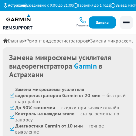
 на Яндекс
Астрахань
Ежедневно с 9:00 до 21:00
Гарантия до 1 года
Выезд мастер
Заявка
Позвонить
REMSUPPORT
Главная
Ремонт видеорегистраторов
Замена микросхемы 
Замена микросхемы усилителя
видеорегистратора
Garmin
в
Астрахани
Замена микросхемы усилителя
видеорегистраторов Garmin от 20 мин
— быстрый
старт работ
До 30% экономии
— скидки при заявке онлайн
Контроль на каждом этапе
— статус ремонта по
запросу
Диагностика Garmin от 10 мин
— точное
выявление