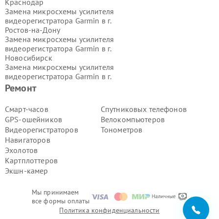
Краснодар
Замена микросхемы усилителя
видеорегистратора Garmin в г.
Ростов-на-Дону
Замена микросхемы усилителя
видеорегистратора Garmin в г.
Новосибирск
Замена микросхемы усилителя
видеорегистратора Garmin в г.
Екатеринбург
Ремонт
Замена микросхемы усилителя
видеорегистратора Garmin в г.
Смарт-часов
Спутниковых телефонов
Казань
GPS-ошейников
Велокомпьютеров
Замена микросхемы усилителя
Видеорегистраторов
Тонометров
видеорегистратора Garmin в г.
Навигаторов
Воронеж
Эхолотов
Замена микросхемы усилителя
видеорегистратора Garmin в г.
Картплоттеров
Волгоград
Экшн-камер
Замена микросхемы усилителя
видеорегистратора Garmin в г.
Мы принимаем
Самара
все формы оплаты
Замена микросхемы усилителя
Политика конфиденциальности
видеорегистратора Garmin в г.
Пермь