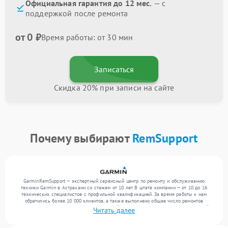
Официальная гарантия до 12 мес.
— с
поддержкой после ремонта
от 0 ₽
Время работы: от 30 мин
Записаться
Скидка 20% при записи на сайте
Почему выбирают
RemSupport
GarminRemSupport — экспертный сервисный центр по ремонту и обслуживанию
техники Garmin в Астрахани со стажем от 10 лет. В штате компании — от 10 до 16
технических специалистов с профильной квалификацией. За время работы к нам
обратились более 10 000 клиентов, а также выполнено общее число ремонтов
превысило 12 000. Ежемесячно в сервисный центр поступает более 300 обращений,
Читать далее
включая , , . Мы устраняем поломки любой сложности и предлагаем стабильный
уровень сервиса благодаря использованию современного оборудования.