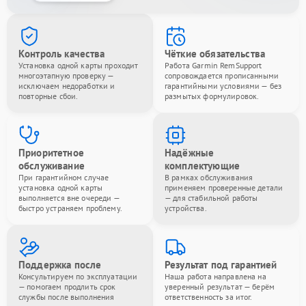
Контроль качества
Чёткие обязательства
Установка одной карты проходит
Работа Garmin RemSupport
многоэтапную проверку —
сопровождается прописанными
исключаем недоработки и
гарантийными условиями — без
повторные сбои.
размытых формулировок.
Приоритетное
Надёжные
обслуживание
комплектующие
При гарантийном случае
В рамках обслуживания
установка одной карты
применяем проверенные детали
выполняется вне очереди —
— для стабильной работы
быстро устраняем проблему.
устройства.
Поддержка после
Результат под гарантией
Консультируем по эксплуатации
Наша работа направлена на
— помогаем продлить срок
уверенный результат — берём
службы после выполнения
ответственность за итог.