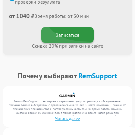
проверки результата
от 1040 ₽
Время работы: от 30 мин
Записаться
Скидка 20% при записи на сайте
Почему выбирают
RemSupport
GarminRemSupport — экспертный сервисный центр по ремонту и обслуживанию
техники Garmin в Астрахани с практикой свыше 10 лет. В штате компании — свыше 22
технических специалистов с подтвержденным опытом. За время работы помощь
оказана свыше 10 000 клиентов, а также выполнено общее число ремонтов
превысило 12 000. Ежемесячно в сервисный центр поступает от 300 устройств,
Читать далее
включая , , . Мы беремся за задачи любой сложности и поддерживаем высокий
стандарт качества благодаря опыту команды.