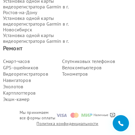
Установка одной карты
видеорегистратора Garmin в г.
Ростов-на-Дону
Установка одной карты
видеорегистратора Garmin в г.
Новосибирск
Установка одной карты
видеорегистратора Garmin в г.
Екатеринбург
Ремонт
Установка одной карты
видеорегистратора Garmin в г.
Смарт-часов
Спутниковых телефонов
Казань
GPS-ошейников
Велокомпьютеров
Установка одной карты
Видеорегистраторов
Тонометров
видеорегистратора Garmin в г.
Навигаторов
Воронеж
Эхолотов
Установка одной карты
видеорегистратора Garmin в г.
Картплоттеров
Волгоград
Экшн-камер
Установка одной карты
видеорегистратора Garmin в г.
Мы принимаем
Самара
все формы оплаты
Установка одной карты
Политика конфиденциальности
видеорегистратора Garmin в г.
Пермь
Установка одной карты