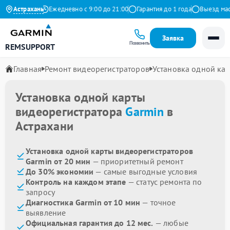
 на Яндекс
Астрахань
Ежедневно с 9:00 до 21:00
Гарантия до 1 года
Выезд мастер
Заявка
Позвонить
REMSUPPORT
Главная
Ремонт видеорегистраторов
Установка одной ка
Установка одной карты
видеорегистратора
Garmin
в
Астрахани
Установка одной карты видеорегистраторов
Garmin от 20 мин
— приоритетный ремонт
До 30% экономии
— самые выгодные условия
Контроль на каждом этапе
— статус ремонта по
запросу
Диагностика Garmin от 10 мин
— точное
выявление
Официальная гарантия до 12 мес.
— любые