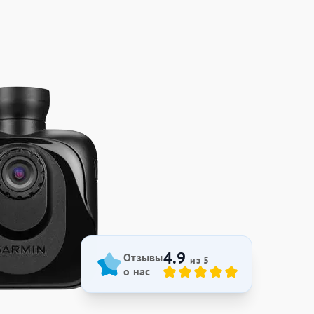
4.9
Отзывы
из 5
о нас