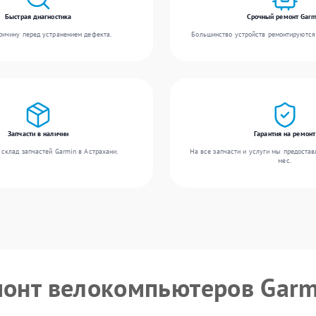
Быстрая диагностика
Срочный ремонт Garm
ичину перед устранением дефекта.
Большинство устройств ремонтируются 
Запчасти в наличии
Гарантия на ремонт
склад запчастей Garmin в Астрахани.
На все запчасти и услуги мы предостав
мес.
монт велокомпьютеров Garm