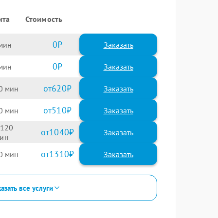
нта
Стоимость
0
Заказать
0
Заказать
620
0
510
0
120
1040
1310
0
азать все услуги