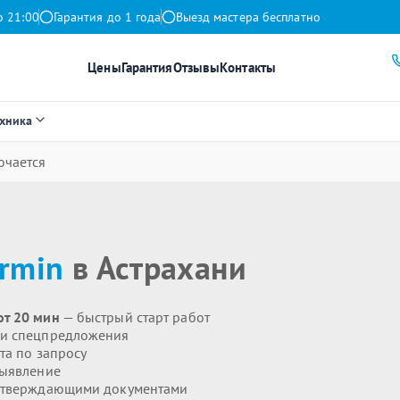
о 21:00
Гарантия до 1 года
Выезд мастера бесплатно
Цены
Гарантия
Отзывы
Контакты
ехника
ючается
rmin
в Астрахани
от 20 мин
— быстрый старт работ
 и спецпредложения
та по запросу
выявление
дтверждающими документами