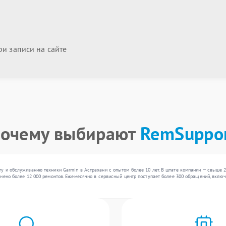
и записи на сайте
очему выбирают
RemSuppo
у и обслуживанию техники Garmin в Астрахани с опытом более 10 лет. В штате компании — свыше 
нено более 12 000 ремонтов. Ежемесячно в сервисный центр поступает более 300 обращений, включ