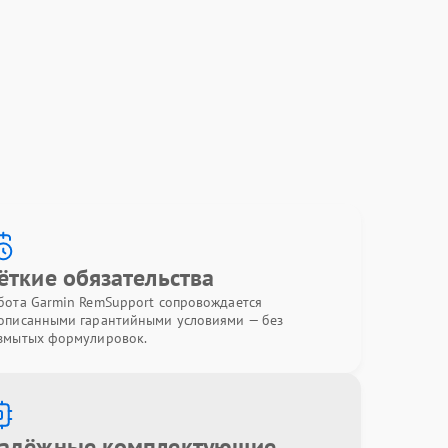
ёткие обязательства
бота Garmin RemSupport сопровождается
описанными гарантийными условиями — без
змытых формулировок.
адёжные комплектующие