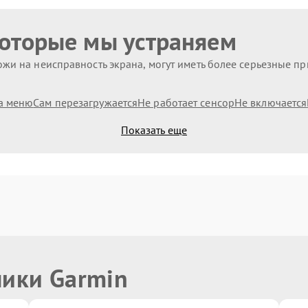
которые мы устраняем
жи на неисправность экрана, могут иметь более серьезные п
а меню
Сам перезагружается
Не работает сенсор
Не включается
Показать еще
ники Garmin