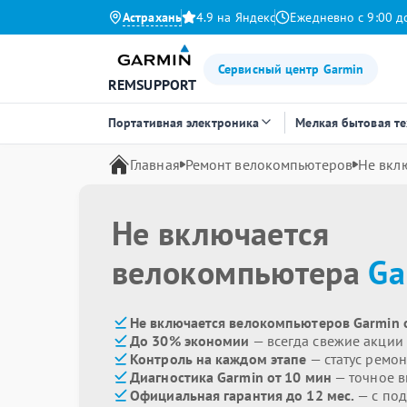
Астрахань
4.9 на Яндекс
Ежедневно с 9:00 д
Сервисный центр Garmin
REMSUPPORT
Портативная электроника
Мелкая бытовая т
Главная
Ремонт велокомпьютеров
Не вкл
Не включается
велокомпьютера
Ga
Не включается велокомпьютеров Garmin 
До 30% экономии
— всегда свежие акции
Контроль на каждом этапе
— статус ремон
Диагностика Garmin от 10 мин
— точное 
Официальная гарантия до 12 мес.
— с по