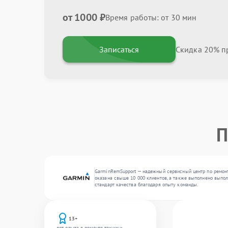
от 1000 ₽
Время работы: от 30 мин
Записаться
Скидка 20% пр
П
GarminRemSupport — надежный сервисный центр по ремонт
оказана свыше 10 000 клиентов, а также выполнено выпол
стандарт качества благодаря опыту команды.
13+
лет опыта в ремонте техники