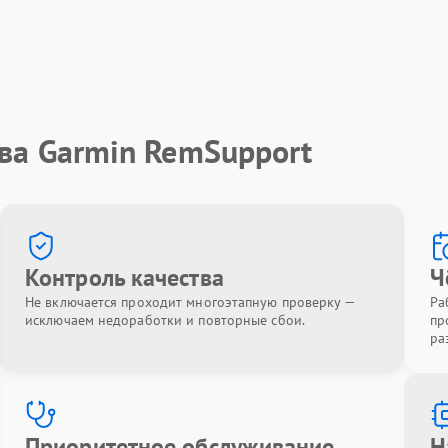
ва Garmin RemSupport
Контроль качества
Ч
Не включается проходит многоэтапную проверку —
Ра
исключаем недоработки и повторные сбои.
пр
ра
Приоритетное обслуживание
Н