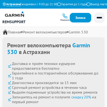
а Яндекс
Астрахань
Ежедневно с 9:00 до 21:00
Гарантия до 1 года
Выезд мастера
Заявка
Позвонить
REMSUPPORT
Главная
Ремонт велокомпьютеров
Garmin 530
Ремонт велокомпьютера
Garmin
530
в Астрахани
Доставка и приём техники курьером
предоставляется бесплатно
Гарантийное и постгарантийное обслуживание до
1 года
Диагностика производится за 15 мин
Срочный ремонт устройства в течении часа
Выдаём подменные устройства на время ремонта
Запишитесь на ремонт и получите
скидку 20%
на
первый ремонт