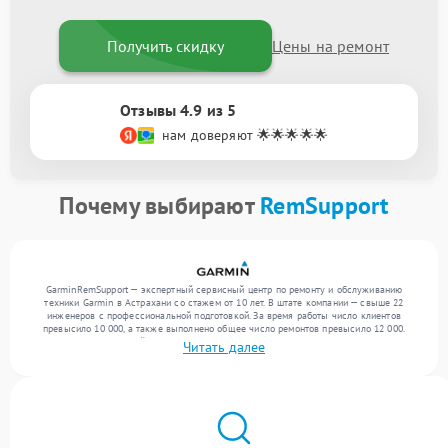
Получить скидку
Цены на ремонт
Отзывы 4.9 из 5
нам доверяют 🌟🌟🌟🌟🌟
Почему выбирают
RemSupport
GarminRemSupport — экспертный сервисный центр по ремонту и обслуживанию
техники Garmin в Астрахани со стажем от 10 лет. В штате компании — свыше 22
инженеров с профессиональной подготовкой. За время работы число клиентов
превысило 10 000, а также выполнено общее число ремонтов превысило 12 000.
Ежемесячно в сервисный центр поступает свыше 300 единиц техники, включая , , . Мы
Читать далее
работаем с широким спектром неисправностей и поддерживаем высокий стандарт
качества благодаря использованию современного оборудования.