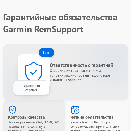
Гарантийные обязательства
Garmin RemSupport
1 год
Ответственность с гарантией
Оформляем гарантию сервиса —
условия зафиксированы в договоре
и понятны заранее.
Гарантия от
сервиса
Контроль качества
Чёткие обязательства
Замена разъёмов VGA, HDMI, DVI
Работа Garmin RemSupport
проходит многоэтапную
сопровождается прописанными
проверку — исключаем
гарантийными условиями — без