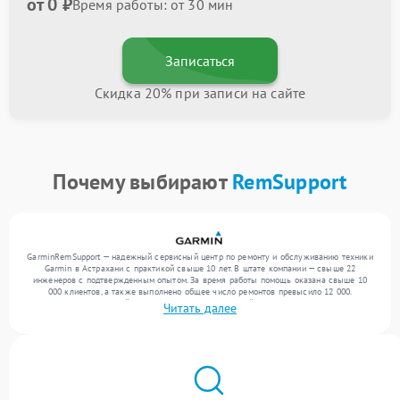
от 0 ₽
Время работы: от 30 мин
Записаться
Скидка 20% при записи на сайте
Почему выбирают
RemSupport
GarminRemSupport — надежный сервисный центр по ремонту и обслуживанию техники
Garmin в Астрахани с практикой свыше 10 лет. В штате компании — свыше 22
инженеров с подтвержденным опытом. За время работы помощь оказана свыше 10
000 клиентов, а также выполнено общее число ремонтов превысило 12 000.
Ежемесячно в сервисный центр поступает от 300 устройств, включая , , . Мы работаем
Читать далее
с широким спектром неисправностей и поддерживаем высокий стандарт качества
благодаря опыту команды.