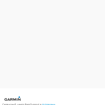
Сервисный центр RemSupport в
Астрахани