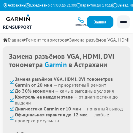
.9 на Яндекс
Астрахань
Ежедневно с 9:00 до 21:00
Гарантия до 1 года
Выезд маст
Заявка
Позвонить
REMSUPPORT
Главная
Ремонт тонометров
Замена разъёмов VGA, HDMI, 
Замена разъёмов VGA, HDMI, DVI
тонометра
Garmin
в Астрахани
Замена разъёмов VGA, HDMI, DVI тонометров
Garmin от 20 мин
— приоритетный ремонт
До 30% экономии
— самые выгодные условия
Контроль на каждом этапе
— от диагностики до
выдачи
Диагностика Garmin от 10 мин
— понятный вывод
Официальная гарантия до 12 мес.
— любые
проверки результата