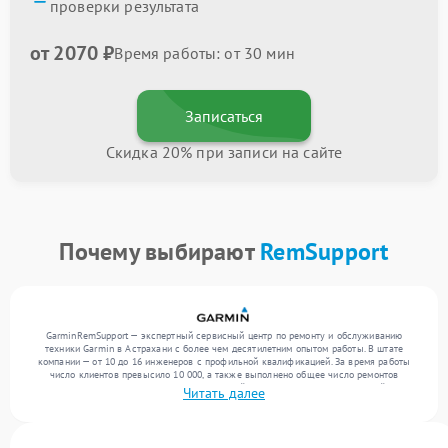
проверки результата
от 2070 ₽
Время работы: от 30 мин
Записаться
Скидка 20% при записи на сайте
Почему выбирают
RemSupport
GarminRemSupport — экспертный сервисный центр по ремонту и обслуживанию
техники Garmin в Астрахани с более чем десятилетним опытом работы. В штате
компании — от 10 до 16 инженеров с профильной квалификацией. За время работы
число клиентов превысило 10 000, а также выполнено общее число ремонтов
превысило 12 000. Ежемесячно в сервисный центр поступает от 300 устройств,
Читать далее
включая , , . Мы беремся за задачи любой сложности и предлагаем стабильный
уровень сервиса благодаря отлаженным процессам ремонта.