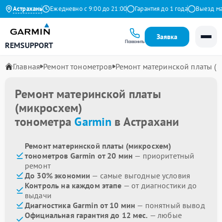
.9 на Яндекс
Астрахань
Ежедневно с 9:00 до 21:00
Гарантия до 1 года
Выезд маст
Заявка
Позвонить
REMSUPPORT
Главная
Ремонт тонометров
Ремонт материнской платы (
Ремонт материнской платы
(микросхем)
тонометра
Garmin
в Астрахани
Ремонт материнской платы (микросхем)
тонометров Garmin от 20 мин
— приоритетный
ремонт
До 30% экономии
— самые выгодные условия
Контроль на каждом этапе
— от диагностики до
выдачи
Диагностика Garmin от 10 мин
— понятный вывод
Официальная гарантия до 12 мес.
— любые