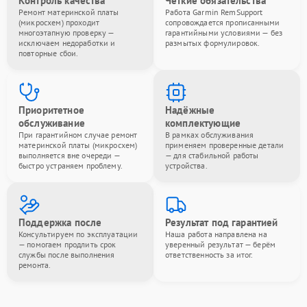
Контроль качества
Чёткие обязательства
Ремонт материнской платы
Работа Garmin RemSupport
(микросхем) проходит
сопровождается прописанными
многоэтапную проверку —
гарантийными условиями — без
исключаем недоработки и
размытых формулировок.
повторные сбои.
Приоритетное
Надёжные
обслуживание
комплектующие
При гарантийном случае ремонт
В рамках обслуживания
материнской платы (микросхем)
применяем проверенные детали
выполняется вне очереди —
— для стабильной работы
быстро устраняем проблему.
устройства.
Поддержка после
Результат под гарантией
Консультируем по эксплуатации
Наша работа направлена на
— помогаем продлить срок
уверенный результат — берём
службы после выполнения
ответственность за итог.
ремонта.