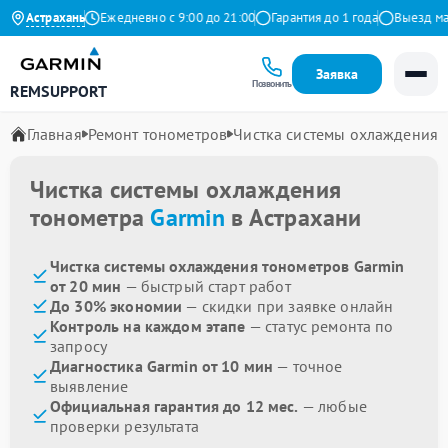
.9 на Яндекс
Астрахань
Ежедневно с 9:00 до 21:00
Гарантия до 1 года
Выезд маст
Заявка
Позвонить
REMSUPPORT
Главная
Ремонт тонометров
Чистка системы охлаждения
Чистка системы охлаждения
тонометра
Garmin
в Астрахани
Чистка системы охлаждения тонометров Garmin
от 20 мин
— быстрый старт работ
До 30% экономии
— скидки при заявке онлайн
Контроль на каждом этапе
— статус ремонта по
запросу
Диагностика Garmin от 10 мин
— точное
выявление
Официальная гарантия до 12 мес.
— любые
проверки результата