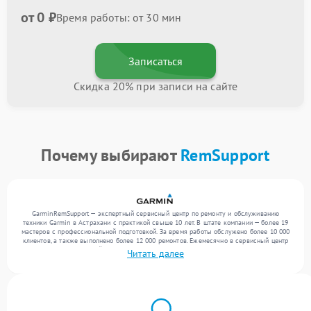
от 0 ₽
Время работы: от 30 мин
Записаться
Скидка 20% при записи на сайте
Почему выбирают
RemSupport
GarminRemSupport — экспертный сервисный центр по ремонту и обслуживанию
техники Garmin в Астрахани с практикой свыше 10 лет. В штате компании — более 19
мастеров с профессиональной подготовкой. За время работы обслужено более 10 000
клиентов, а также выполнено более 12 000 ремонтов. Ежемесячно в сервисный центр
поступает от 300 устройств, включая , , . Мы выполняем ремонт различного уровня
Читать далее
сложности и гарантируем высокое качество обслуживания благодаря использованию
современного оборудования.