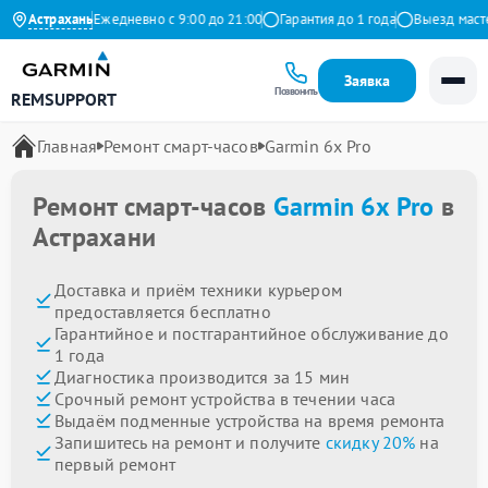
на Яндекс
Астрахань
Ежедневно с 9:00 до 21:00
Гарантия до 1 года
Выезд мастера
Заявка
Позвонить
REMSUPPORT
Главная
Ремонт смарт-часов
Garmin 6x Pro
Ремонт смарт-часов
Garmin 6x Pro
в
Астрахани
Доставка и приём техники курьером
предоставляется бесплатно
Гарантийное и постгарантийное обслуживание до
1 года
Диагностика производится за 15 мин
Срочный ремонт устройства в течении часа
Выдаём подменные устройства на время ремонта
Запишитесь на ремонт и получите
скидку 20%
на
первый ремонт