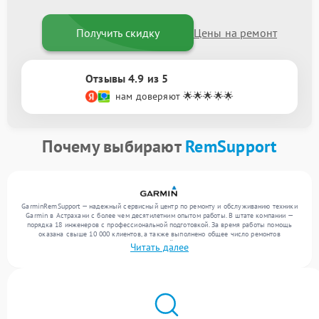
Получить скидку
Цены на ремонт
Отзывы 4.9 из 5
нам доверяют 🌟🌟🌟🌟🌟
Почему выбирают
RemSupport
GarminRemSupport — надежный сервисный центр по ремонту и обслуживанию техники
Garmin в Астрахани с более чем десятилетним опытом работы. В штате компании —
порядка 18 инженеров с профессиональной подготовкой. За время работы помощь
оказана свыше 10 000 клиентов, а также выполнено общее число ремонтов
превысило 12 000. Ежемесячно в сервисный центр поступает свыше 300 единиц
Читать далее
техники, включая , , . Мы устраняем поломки любой сложности и гарантируем
высокое качество обслуживания благодаря использованию современного
оборудования.