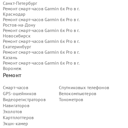
Санкт-Петербург
Ремонт смарт-часов Garmin 6x Pro в г.
Краснодар
Ремонт смарт-часов Garmin 6x Pro в г.
Ростов-на-Дону
Ремонт смарт-часов Garmin 6x Pro в г.
Новосибирск
Ремонт смарт-часов Garmin 6x Pro в г.
Екатеринбург
Ремонт смарт-часов Garmin 6x Pro в г.
Казань
Ремонт смарт-часов Garmin 6x Pro в г.
Воронеж
Ремонт смарт-часов Garmin 6x Pro в г.
Ремонт
Волгоград
Ремонт смарт-часов Garmin 6x Pro в г.
Смарт-часов
Спутниковых телефонов
Самара
GPS-ошейников
Велокомпьютеров
Ремонт смарт-часов Garmin 6x Pro в г.
Видеорегистраторов
Тонометров
Пермь
Навигаторов
Ремонт смарт-часов Garmin 6x Pro в г.
Эхолотов
Красноярск
Ремонт смарт-часов Garmin 6x Pro в г.
Картплоттеров
Ижевск
Экшн-камер
Ремонт смарт-часов Garmin 6x Pro в г.