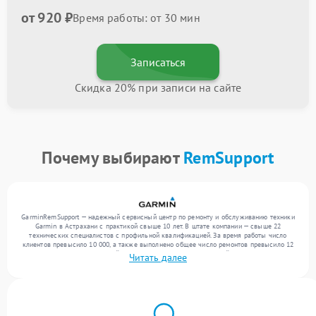
от 920 ₽
Время работы: от 30 мин
Записаться
Скидка 20% при записи на сайте
Почему выбирают
RemSupport
GarminRemSupport — надежный сервисный центр по ремонту и обслуживанию техники
Garmin в Астрахани с практикой свыше 10 лет. В штате компании — свыше 22
технических специалистов с профильной квалификацией. За время работы число
клиентов превысило 10 000, а также выполнено общее число ремонтов превысило 12
000. Ежемесячно в сервисный центр поступает более 300 устройств, включая , , . Мы
Читать далее
выполняем ремонт различного уровня сложности и обеспечиваем надежный
результат благодаря квалификации мастеров.