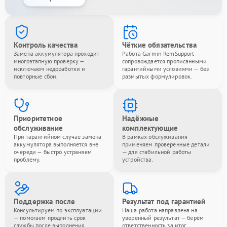
Контроль качества
Чёткие обязательства
Замена аккумулятора проходит
Работа Garmin RemSupport
многоэтапную проверку —
сопровождается прописанными
исключаем недоработки и
гарантийными условиями — без
повторные сбои.
размытых формулировок.
Приоритетное
Надёжные
обслуживание
комплектующие
При гарантийном случае замена
В рамках обслуживания
аккумулятора выполняется вне
применяем проверенные детали
очереди — быстро устраняем
— для стабильной работы
проблему.
устройства.
Поддержка после
Результат под гарантией
Консультируем по эксплуатации
Наша работа направлена на
— помогаем продлить срок
уверенный результат — берём
службы после выполнения
ответственность за итог.