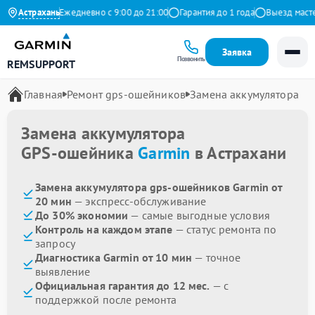
на Яндекс
Астрахань
Ежедневно с 9:00 до 21:00
Гарантия до 1 года
Выезд мастера
Заявка
Позвонить
REMSUPPORT
Главная
Ремонт gps-ошейников
Замена аккумулятора
Замена аккумулятора
GPS-ошейника
Garmin
в Астрахани
Замена аккумулятора gps-ошейников Garmin от
20 мин
— экспресс-обслуживание
До 30% экономии
— самые выгодные условия
Контроль на каждом этапе
— статус ремонта по
запросу
Диагностика Garmin от 10 мин
— точное
выявление
Официальная гарантия до 12 мес.
— с
поддержкой после ремонта