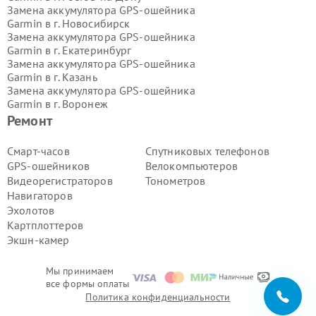
Замена аккумулятора GPS-ошейника
Garmin в г.
Новосибирск
Замена аккумулятора GPS-ошейника
Garmin в г.
Екатеринбург
Замена аккумулятора GPS-ошейника
Garmin в г.
Казань
Замена аккумулятора GPS-ошейника
Garmin в г.
Воронеж
Замена аккумулятора GPS-ошейника
Ремонт
Garmin в г.
Волгоград
Замена аккумулятора GPS-ошейника
Смарт-часов
Спутниковых телефонов
Garmin в г.
Самара
GPS-ошейников
Велокомпьютеров
Замена аккумулятора GPS-ошейника
Видеорегистраторов
Тонометров
Garmin в г.
Пермь
Навигаторов
Замена аккумулятора GPS-ошейника
Эхолотов
Garmin в г.
Красноярск
Замена аккумулятора GPS-ошейника
Картплоттеров
Garmin в г.
Ижевск
Экшн-камер
Замена аккумулятора GPS-ошейника
Garmin в г.
Челябинск
Мы принимаем
Замена аккумулятора GPS-ошейника
все формы оплаты
Garmin в г.
Тюмень
Политика конфиденциальности
Замена аккумулятора GPS-ошейника