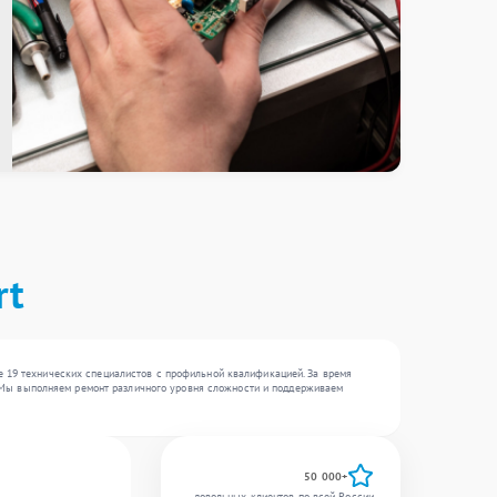
rt
е 19 технических специалистов с профильной квалификацией. За время
 . Мы выполняем ремонт различного уровня сложности и поддерживаем
50 000+
довольных клиентов по всей России