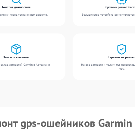
Быстрая диагностика
Срочный ремонт Garm
ичину перед устранением дефекта.
Большинство устройств ремонтируются 
Запчасти в наличии
Гарантия на ремонт
склад запчастей Garmin в Астрахани.
На все запчасти и услуги мы предостав
мес.
монт gps-ошейников Garmin