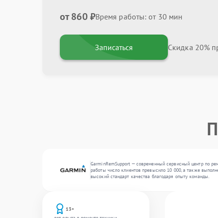
от 860 ₽
Время работы: от 30 мин
Записаться
Скидка 20% пр
П
GarminRemSupport — современный сервисный центр по ремо
работы число клиентов превысило 10 000, а также выполне
высокий стандарт качества благодаря опыту команды.
13+
лет опыта в ремонте техники