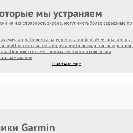
которые мы устраняем
жи на неисправность экрана, могут иметь более серьезные п
аккумулятора
Поломка зарядного устройства
Неисправность а
ючения
Поломка системы индикации
Повреждение внутренних
рузок
Поломка системы автоматического отключения
кого замыкания
Показать еще
ники Garmin