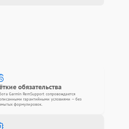
ёткие обязательства
бота Garmin RemSupport сопровождается
описанными гарантийными условиями — без
змытых формулировок.