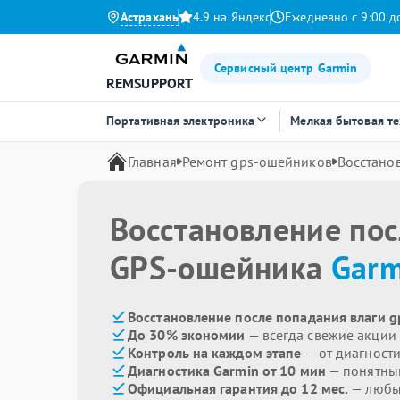
Астрахань
4.9 на Яндекс
Ежедневно с 9:00 д
Сервисный центр Garmin
REMSUPPORT
Портативная электроника
Мелкая бытовая т
Главная
Ремонт gps-ошейников
Восстано
Восстановление пос
GPS-ошейника
Garm
Восстановление после попадания влаги g
До 30% экономии
— всегда свежие акции
Контроль на каждом этапе
— от диагност
Диагностика Garmin от 10 мин
— понятны
Официальная гарантия до 12 мес.
— любые