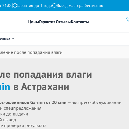
о 21:00
Гарантия до 1 года
Выезд мастера бесплатно
Цены
Гарантия
Отзывы
Контакты
ехника
вление после попадания влаги
ле попадания влаги
in
в Астрахани
ps-ошейников Garmin от 20 мин
— экспресс-обслуживание
 и спецпредложения
ики до выдачи
й вывод
 проверки результата