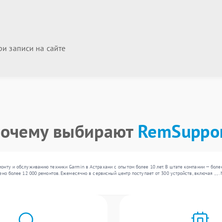
и записи на сайте
очему выбирают
RemSuppo
нту и обслуживанию техники Garmin в Астрахани с опытом более 10 лет. В штате компании — боле
но более 12 000 ремонтов. Ежемесячно в сервисный центр поступает от 300 устройств, включая , ,