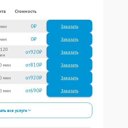
нта
Стоимость
0
Заказать
0
Заказать
120
920
810
0
920
0
690
0
ать все услуги