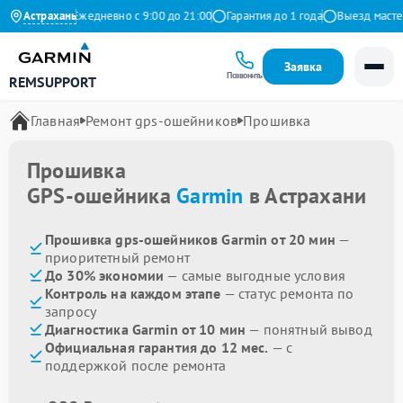
а Яндекс
Астрахань
Ежедневно с 9:00 до 21:00
Гарантия до 1 года
Выезд мастера 
Заявка
Позвонить
REMSUPPORT
Главная
Ремонт gps-ошейников
Прошивка
Прошивка
GPS-ошейника
Garmin
в Астрахани
Прошивка gps-ошейников Garmin от 20 мин
—
приоритетный ремонт
До 30% экономии
— самые выгодные условия
Контроль на каждом этапе
— статус ремонта по
запросу
Диагностика Garmin от 10 мин
— понятный вывод
Официальная гарантия до 12 мес.
— с
поддержкой после ремонта