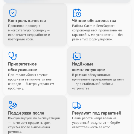
Контроль качества
Чёткие обязательства
Прошивка проходит
Работа Garmin RemSupport
многоэтапную проверку —
сопровождается прописанными
исключаем недоработки и
гарантийными условиями — без
повторные сбои.
размытых формулировок.
Приоритетное
Надёжные
обслуживание
комплектующие
При гарантийном случае
В рамках обслуживания
прошивка выполняется вне
применяем проверенные детали
очереди — быстро устраняем
— для стабильной работы
проблему.
устройства.
Поддержка после
Результат под гарантией
Консультируем по эксплуатации
Наша работа направлена на
— помогаем продлить срок
уверенный результат — берём
службы после выполнения
ответственность за итог.
ремонта.