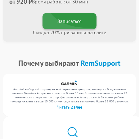
от 920 ₽
Время работы: от 30 мин
Записаться
Скидка 20% при записи на сайте
Почему выбирают
RemSupport
GarminRemSupport — проверенный сервисный центр по ремонту и обслуживанию
техники Garmin в Астрахани с опытом более 10 лет. В штате компании — свыше 22
технических специалистов с профессиональной подготовкой. За время работы
помощь оказана свыше 10 000 клиентов, а также выполнено более 12 000 ремонтов.
Ежемесячно в сервисный центр поступает более 300 обращений, включая , , . Мы
Читать далее
работаем с широким спектром неисправностей и обеспечиваем надежный результат
благодаря квалификации мастеров.