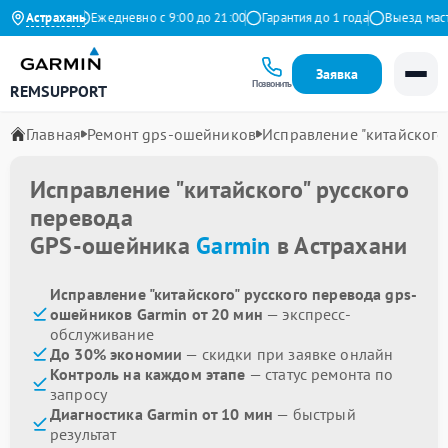
 на Яндекс
Астрахань
Ежедневно с 9:00 до 21:00
Гарантия до 1 года
Выезд мастер
Заявка
Позвонить
REMSUPPORT
Главная
Ремонт gps-ошейников
Исправление "китайского
Исправление "китайского" русского
перевода
GPS-ошейника
Garmin
в Астрахани
Исправление "китайского" русского перевода gps-
ошейников Garmin от 20 мин
— экспресс-
обслуживание
До 30% экономии
— скидки при заявке онлайн
Контроль на каждом этапе
— статус ремонта по
запросу
Диагностика Garmin от 10 мин
— быстрый
результат