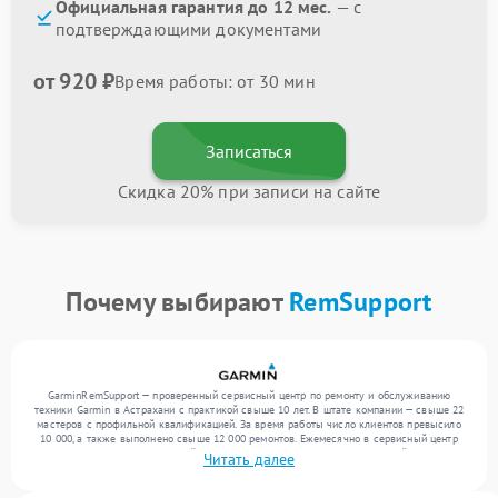
Официальная гарантия до 12 мес.
— с
подтверждающими документами
от 920 ₽
Время работы: от 30 мин
Записаться
Скидка 20% при записи на сайте
Почему выбирают
RemSupport
GarminRemSupport — проверенный сервисный центр по ремонту и обслуживанию
техники Garmin в Астрахани с практикой свыше 10 лет. В штате компании — свыше 22
мастеров с профильной квалификацией. За время работы число клиентов превысило
10 000, а также выполнено свыше 12 000 ремонтов. Ежемесячно в сервисный центр
поступает более 300 обращений, включая , , . Мы беремся за задачи любой сложности
Читать далее
и поддерживаем высокий стандарт качества благодаря опыту команды.