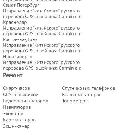
Санкт-Петербург
Исправление "китайского" русского
перевода GPS-ошейника Garmin в г.
Краснодар
Исправление "китайского" русского
перевода GPS-ошейника Garmin в г.
Ростов-на-Дону
Исправление "китайского" русского
перевода GPS-ошейника Garmin в г.
Новосибирск
Исправление "китайского" русского
перевода GPS-ошейника Garmin в г.
Екатеринбург
Ремонт
Исправление "китайского" русского
перевода GPS-ошейника Garmin в г.
Смарт-часов
Спутниковых телефонов
Казань
GPS-ошейников
Велокомпьютеров
Исправление "китайского" русского
Видеорегистраторов
Тонометров
перевода GPS-ошейника Garmin в г.
Навигаторов
Воронеж
Эхолотов
Исправление "китайского" русского
перевода GPS-ошейника Garmin в г.
Картплоттеров
Волгоград
Экшн-камер
Исправление "китайского" русского