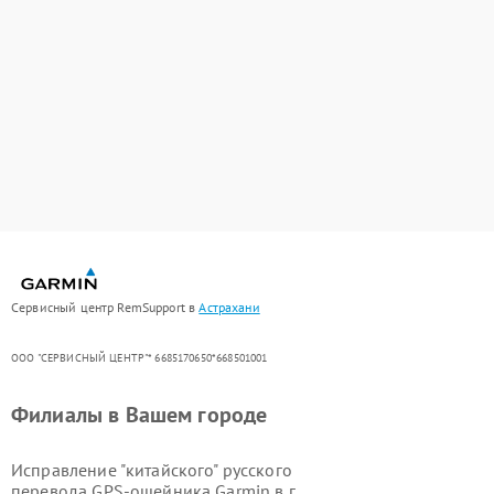
Сервисный центр RemSupport в
Астрахани
ООО "СЕРВИСНЫЙ ЦЕНТР"* 6685170650*668501001
Филиалы в Вашем городе
Исправление "китайского" русского
перевода GPS-ошейника Garmin в г.