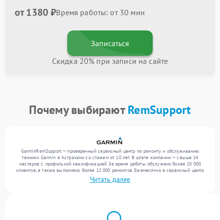
от 1380 ₽
Время работы: от 30 мин
Записаться
Скидка 20% при записи на сайте
Почему выбирают
RemSupport
GarminRemSupport — проверенный сервисный центр по ремонту и обслуживанию
техники Garmin в Астрахани со стажем от 10 лет. В штате компании — свыше 14
мастеров с профильной квалификацией. За время работы обслужено более 10 000
клиентов, а также выполнено более 12 000 ремонтов. Ежемесячно в сервисный центр
поступает более 300 обращений, включая , , . Мы выполняем ремонт различного
Читать далее
уровня сложности и гарантируем высокое качество обслуживания благодаря
использованию современного оборудования.