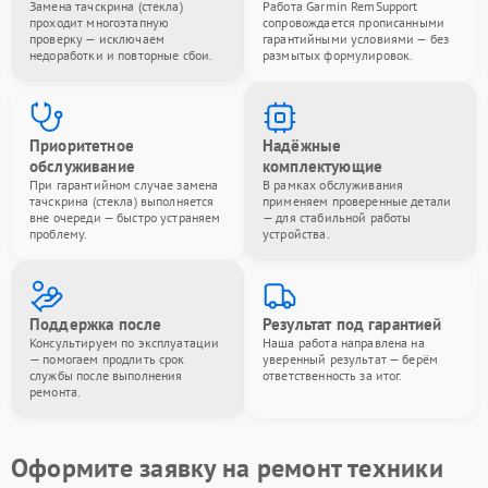
Замена тачскрина (стекла)
Работа Garmin RemSupport
проходит многоэтапную
сопровождается прописанными
проверку — исключаем
гарантийными условиями — без
недоработки и повторные сбои.
размытых формулировок.
Приоритетное
Надёжные
обслуживание
комплектующие
При гарантийном случае замена
В рамках обслуживания
тачскрина (стекла) выполняется
применяем проверенные детали
вне очереди — быстро устраняем
— для стабильной работы
проблему.
устройства.
Поддержка после
Результат под гарантией
Консультируем по эксплуатации
Наша работа направлена на
— помогаем продлить срок
уверенный результат — берём
службы после выполнения
ответственность за итог.
ремонта.
Оформите заявку на ремонт техники