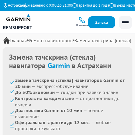
на Яндекс
Астрахань
Ежедневно с 9:00 до 21:00
Гарантия до 1 года
Выезд мастера
Заявка
Позвонить
REMSUPPORT
Главная
Ремонт навигаторов
Замена тачскрина (стекла)
Замена тачскрина (стекла)
навигатора
Garmin
в Астрахани
Замена тачскрина (стекла) навигаторов Garmin от
20 мин
— экспресс-обслуживание
До 30% экономии
— скидки при заявке онлайн
Контроль на каждом этапе
— от диагностики до
выдачи
Диагностика Garmin от 10 мин
— точное
выявление
Официальная гарантия до 12 мес.
— любые
проверки результата