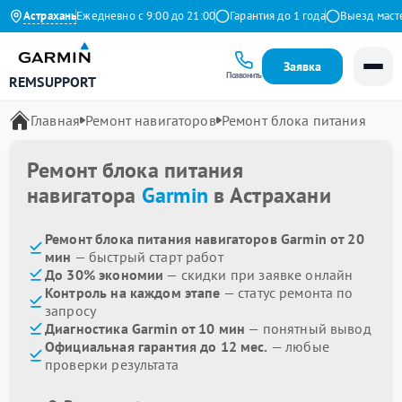
на Яндекс
Астрахань
Ежедневно с 9:00 до 21:00
Гарантия до 1 года
Выезд мастера
Заявка
Позвонить
REMSUPPORT
Главная
Ремонт навигаторов
Ремонт блока питания
Ремонт блока питания
навигатора
Garmin
в Астрахани
Ремонт блока питания навигаторов Garmin от 20
мин
— быстрый старт работ
До 30% экономии
— скидки при заявке онлайн
Контроль на каждом этапе
— статус ремонта по
запросу
Диагностика Garmin от 10 мин
— понятный вывод
Официальная гарантия до 12 мес.
— любые
проверки результата