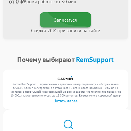
от 0 ₽
Время работы: от 30 мин
Записаться
Скидка 20% при записи на сайте
Почему выбирают
RemSupport
GarminRemSupport — проверенный сервисный центр по ремонту и обслуживанию
техники Garmin в Астрахани со стажем от 10 лет. В штате компании — свыше 14
мастеров с профильной квалификацией. За время работы число клиентов превысило
10 000, а также выполнено свыше 12 000 ремонтов. Ежемесячно в сервисный центр
поступает свыше 300 единиц техники, включая , , . Мы беремся за задачи любой
Читать далее
сложности и гарантируем высокое качество обслуживания благодаря использованию
современного оборудования.