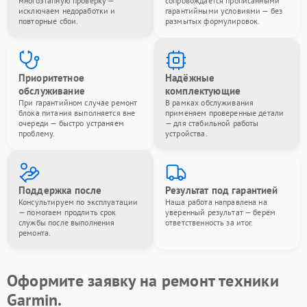
многоэтапную проверку —
сопровождается прописанными
исключаем недоработки и
гарантийными условиями — без
повторные сбои.
размытых формулировок.
Приоритетное
Надёжные
обслуживание
комплектующие
При гарантийном случае ремонт
В рамках обслуживания
блока питания выполняется вне
применяем проверенные детали
очереди — быстро устраняем
— для стабильной работы
проблему.
устройства.
Поддержка после
Результат под гарантией
Консультируем по эксплуатации
Наша работа направлена на
— помогаем продлить срок
уверенный результат — берём
службы после выполнения
ответственность за итог.
ремонта.
Оформите заявку на ремонт техники
Garmin.