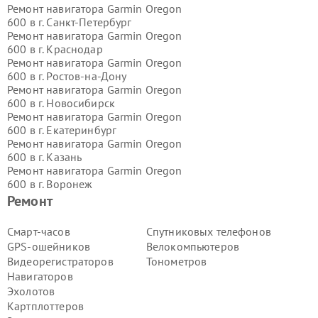
Ремонт навигатора Garmin Oregon
600 в г.
Санкт-Петербург
Ремонт навигатора Garmin Oregon
600 в г.
Краснодар
Ремонт навигатора Garmin Oregon
600 в г.
Ростов-на-Дону
Ремонт навигатора Garmin Oregon
600 в г.
Новосибирск
Ремонт навигатора Garmin Oregon
600 в г.
Екатеринбург
Ремонт навигатора Garmin Oregon
600 в г.
Казань
Ремонт навигатора Garmin Oregon
600 в г.
Воронеж
Ремонт навигатора Garmin Oregon
Ремонт
600 в г.
Волгоград
Ремонт навигатора Garmin Oregon
Смарт-часов
Спутниковых телефонов
600 в г.
Самара
GPS-ошейников
Велокомпьютеров
Ремонт навигатора Garmin Oregon
Видеорегистраторов
Тонометров
600 в г.
Пермь
Навигаторов
Ремонт навигатора Garmin Oregon
Эхолотов
600 в г.
Красноярск
Ремонт навигатора Garmin Oregon
Картплоттеров