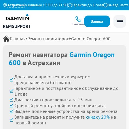
а Яндекс
Астрахань
Ежедневно с 9:00 до 21:00
Гарантия до 1 года
Выезд мастера 
Заявка
Позвонить
REMSUPPORT
Главная
Ремонт навигаторов
Garmin Oregon 600
Ремонт навигатора
Garmin Oregon
600
в Астрахани
Доставка и приём техники курьером
предоставляется бесплатно
Гарантийное и постгарантийное обслуживание до
1 года
Диагностика производится за 15 мин
Срочный ремонт устройства в течении часа
Выдаём подменные устройства на время ремонта
Запишитесь на ремонт и получите
скидку 20%
на
первый ремонт