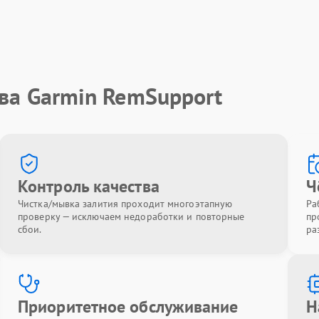
ва Garmin RemSupport
Контроль качества
Ч
Чистка/мывка залития проходит многоэтапную
Ра
проверку — исключаем недоработки и повторные
пр
сбои.
ра
Приоритетное обслуживание
Н