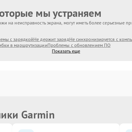
которые мы устраняем
жи на неисправность экрана, могут иметь более серьезные п
емы с зарядкой
Не держит заряд
Не синхронизируется с комп
бки в маршрутизации
Проблемы с обновлением ПО
Показать еще
ники Garmin