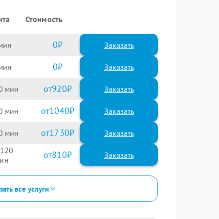
нта
Стоимость
0
Заказать
0
Заказать
920
0
1040
0
1730
0
120
810
зать все услуги