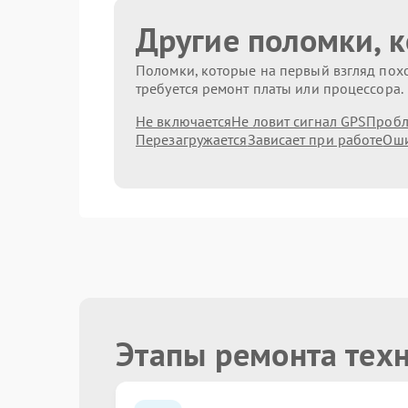
Другие поломки, 
Поломки, которые на первый взгляд похо
требуется ремонт платы или процессора.
Не включается
Не ловит сигнал GPS
Пробл
Перезагружается
Зависает при работе
Оши
Этапы ремонта тех