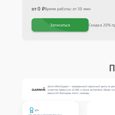
от 0 ₽
Время работы: от 30 мин
Записаться
Скидка 20% пр
П
GarminRemSupport — проверенный сервисный центр по ремо
клиентов превысило 10 000, а также выполнено общее чис
результат благодаря опыту команды.
13+
лет опыта в ремонте техники