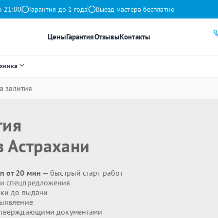
о 21:00
Гарантия до 1 года
Выезд мастера бесплатно
Цены
Гарантия
Отзывы
Контакты
ехника
а залития
тия
 Астрахани
n от 20 мин
— быстрый старт работ
 и спецпредложения
ики до выдачи
выявление
дтверждающими документами