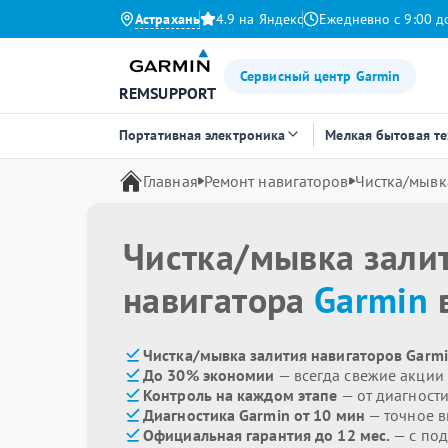
Астрахань
4.9 на Яндекс
Ежедневно с 9:00 д
Сервисный центр Garmin
REMSUPPORT
Портативная электроника
Мелкая бытовая т
Главная
Ремонт навигаторов
Чистка/мывк
Чистка/мывка зали
навигатора
Garmin
в
Чистка/мывка залития навигаторов Garmi
До 30% экономии
— всегда свежие акции
Контроль на каждом этапе
— от диагност
Диагностика Garmin от 10 мин
— точное 
Официальная гарантия до 12 мес.
— с по