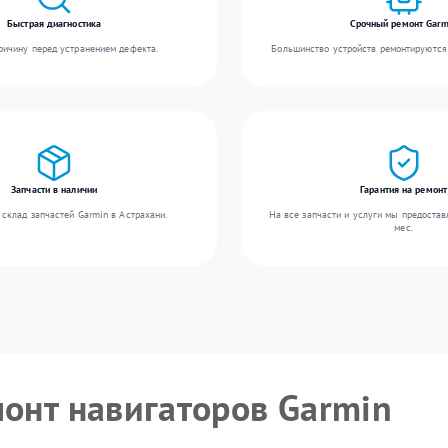
Быстрая диагностика
Срочный ремонт Garm
ичину перед устранением дефекта.
Большинство устройств ремонтируются 
Запчасти в наличии
Гарантия на ремонт
склад запчастей Garmin в Астрахани.
На все запчасти и услуги мы предостав
мес.
монт навигаторов Garmin