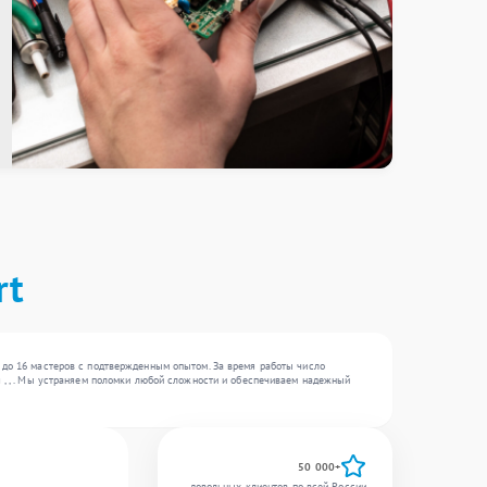
rt
 до 16 мастеров с подтвержденным опытом. За время работы число
я , , . Мы устраняем поломки любой сложности и обеспечиваем надежный
50 000+
довольных клиентов по всей России