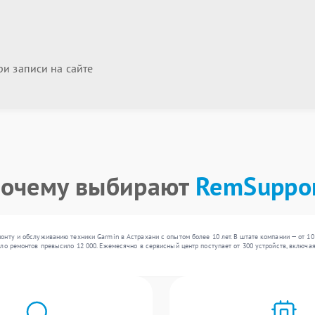
и записи на сайте
очему выбирают
RemSuppo
нту и обслуживанию техники Garmin в Астрахани с опытом более 10 лет. В штате компании — от 10
ло ремонтов превысило 12 000. Ежемесячно в сервисный центр поступает от 300 устройств, включа