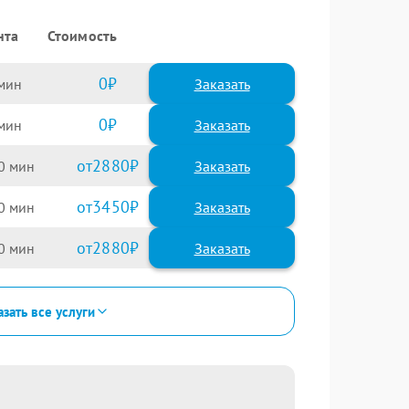
нта
Стоимость
0
Заказать
0
Заказать
2880
0
3450
0
2880
0
зать все услуги