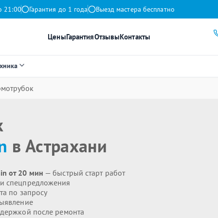
о 21:00
Гарантия до 1 года
Выезд мастера бесплатно
Цены
Гарантия
Отзывы
Контакты
ехника
рмотрубок
к
n
в Астрахани
in от 20 мин
— быстрый старт работ
 и спецпредложения
та по запросу
выявление
держкой после ремонта