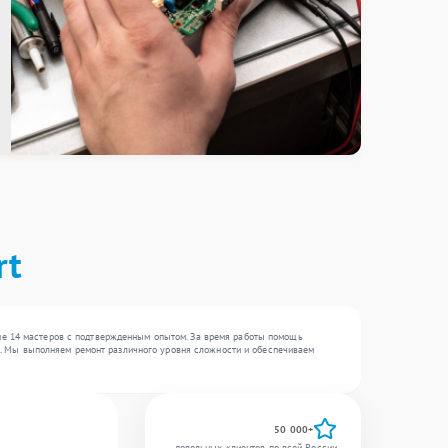
rt
ше 14 мастеров с подтвержденным опытом. За время работы помощь
 , . Мы выполняем ремонт различного уровня сложности и обеспечиваем
50 000+
довольных клиентов по всей России