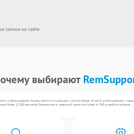
и записи на сайте
очему выбирают
RemSuppo
онту и обслуживанию техники Garmin в Астрахани с опытом более 10 лет. В штате компании — свы
нено более 12 000 ремонтов. Ежемесячно в сервисный центр поступает от 300 устройств, включая ,