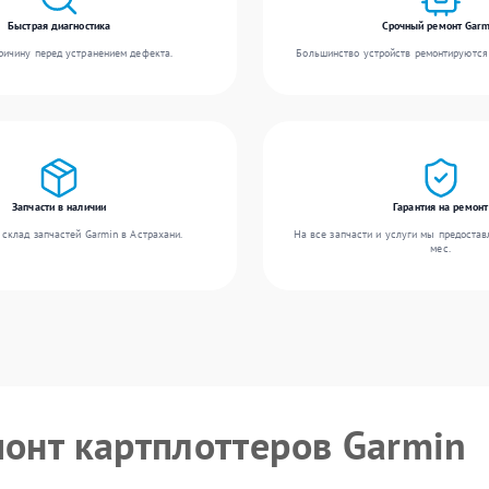
Быстрая диагностика
Срочный ремонт Garm
ичину перед устранением дефекта.
Большинство устройств ремонтируются 
Запчасти в наличии
Гарантия на ремонт
склад запчастей Garmin в Астрахани.
На все запчасти и услуги мы предостав
мес.
монт картплоттеров Garmin