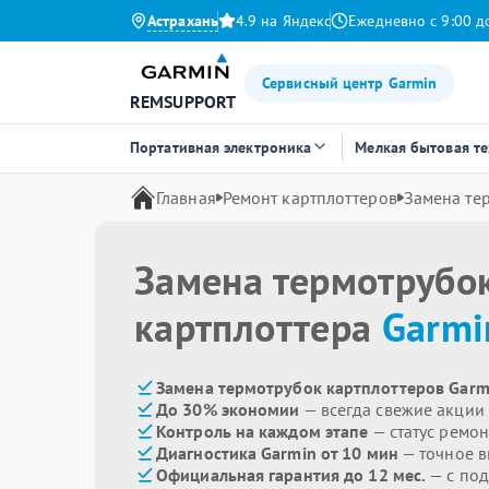
Астрахань
4.9 на Яндекс
Ежедневно с 9:00 д
Сервисный центр Garmin
REMSUPPORT
Портативная электроника
Мелкая бытовая т
Главная
Ремонт картплоттеров
Замена те
Замена термотрубо
картплоттера
Garmi
Замена термотрубок картплоттеров Garm
До 30% экономии
— всегда свежие акции
Контроль на каждом этапе
— статус ремон
Диагностика Garmin от 10 мин
— точное 
Официальная гарантия до 12 мес.
— с под