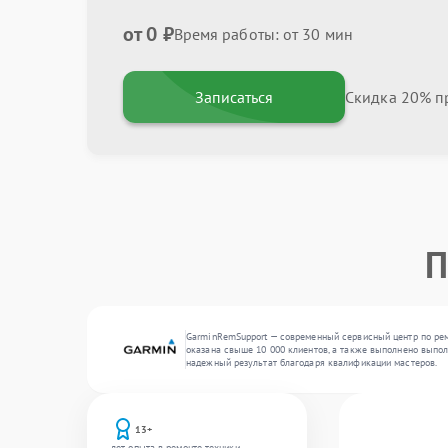
от 0 ₽
Время работы: от 30 мин
Записаться
Скидка 20% пр
П
GarminRemSupport — современный сервисный центр по рем
оказана свыше 10 000 клиентов, а также выполнено выпол
надежный результат благодаря квалификации мастеров.
13+
лет опыта в ремонте техники