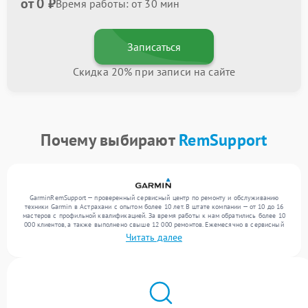
от 0 ₽
Время работы: от 30 мин
Записаться
Скидка 20% при записи на сайте
Почему выбирают
RemSupport
GarminRemSupport — проверенный сервисный центр по ремонту и обслуживанию
техники Garmin в Астрахани с опытом более 10 лет. В штате компании — от 10 до 16
мастеров с профильной квалификацией. За время работы к нам обратились более 10
000 клиентов, а также выполнено свыше 12 000 ремонтов. Ежемесячно в сервисный
центр поступает свыше 300 единиц техники, включая , , . Мы работаем с широким
Читать далее
спектром неисправностей и поддерживаем высокий стандарт качества благодаря
отлаженным процессам ремонта.