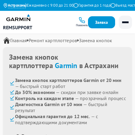
 на Яндекс
Астрахань
Ежедневно с 9:00 до 21:00
Гарантия до 1 года
Выезд мастер
Заявка
Позвонить
REMSUPPORT
Главная
Ремонт картплоттеров
Замена кнопок
Замена кнопок
картплоттера
Garmin
в Астрахани
Замена кнопок картплоттеров Garmin от 20 мин
— быстрый старт работ
До 30% экономии
— скидки при заявке онлайн
Контроль на каждом этапе
— прозрачный процесс
Диагностика Garmin от 10 мин
— быстрый
результат
Официальная гарантия до 12 мес.
— с
подтверждающими документами