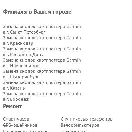
Филиалы в Вашем городе
Замена кнопок картплоттера Garmin
в г.
Санкт-Петербург
Замена кнопок картплоттера Garmin
в г.
Краснодар
Замена кнопок картплоттера Garmin
в г.
Ростов-на-Дону
Замена кнопок картплоттера Garmin
в г.
Новосибирск
Замена кнопок картплоттера Garmin
в г.
Екатеринбург
Замена кнопок картплоттера Garmin
в г.
Казань
Замена кнопок картплоттера Garmin
в г.
Воронеж
Замена кнопок картплоттера Garmin
Ремонт
в г.
Волгоград
Замена кнопок картплоттера Garmin
Смарт-часов
Спутниковых телефонов
в г.
Самара
GPS-ошейников
Велокомпьютеров
Замена кнопок картплоттера Garmin
Видеорегистраторов
Тонометров