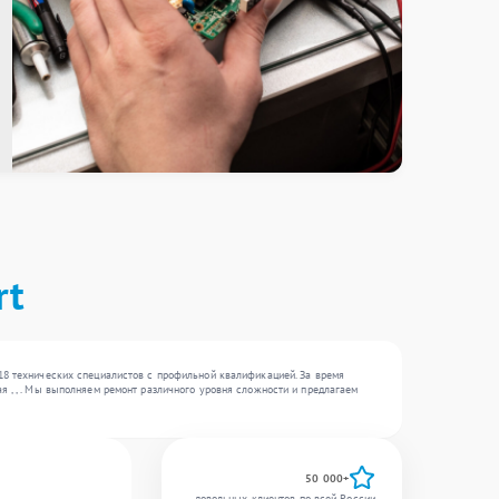
rt
18 технических специалистов с профильной квалификацией. За время
я , , . Мы выполняем ремонт различного уровня сложности и предлагаем
50 000+
довольных клиентов по всей России