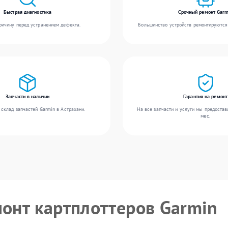
Быстрая диагностика
Срочный ремонт Garm
ичину перед устранением дефекта.
Большинство устройств ремонтируются 
Запчасти в наличии
Гарантия на ремонт
склад запчастей Garmin в Астрахани.
На все запчасти и услуги мы предостав
мес.
монт картплоттеров Garmin