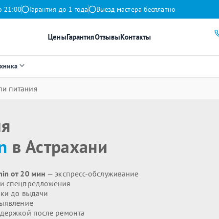
о 21:00
Гарантия до 1 года
Выезд мастера бесплатно
Цены
Гарантия
Отзывы
Контакты
ехника
пи питания
ия
n
в Астрахани
in от 20 мин
— экспресс-обслуживание
 и спецпредложения
ики до выдачи
выявление
держкой после ремонта