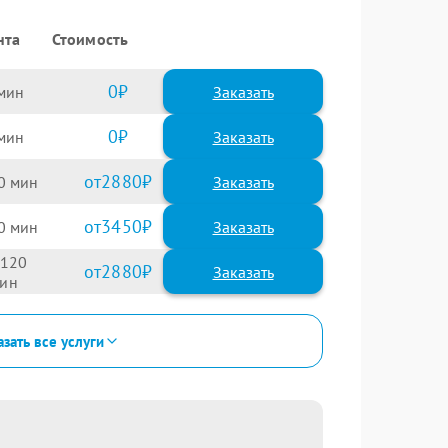
нта
Стоимость
0
Заказать
0
Заказать
2880
0
3450
0
120
2880
зать все услуги