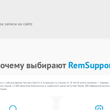
и записи на сайте
очему выбирают
RemSuppo
ту и обслуживанию техники Garmin в Астрахани со стажем от 10 лет. В штате компании — порядка 
ено свыше 12 000 ремонтов. Ежемесячно в сервисный центр поступает более 300 обращений, включа
теров.