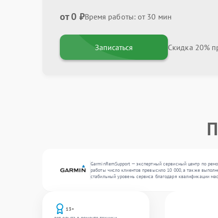
от 0 ₽
Время работы: от 30 мин
Записаться
Скидка 20% пр
П
GarminRemSupport — экспертный сервисный центр по ремон
работы число клиентов превысило 10 000, а также выполн
стабильный уровень сервиса благодаря квалификации мас
13+
лет опыта в ремонте техники