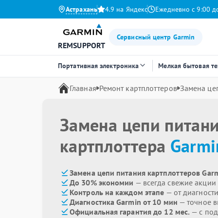
Астрахань
4.9 на Яндекс
Ежедневно с 9:00 д
Сервисный центр Garmin
REMSUPPORT
Портативная электроника
Мелкая бытовая т
Главная
Ремонт картплоттеров
Замена це
Замена цепи питан
картплоттера
Garmi
Замена цепи питания картплоттеров Garm
До 30% экономии
— всегда свежие акции
Контроль на каждом этапе
— от диагност
Диагностика Garmin от 10 мин
— точное 
Официальная гарантия до 12 мес.
— с под