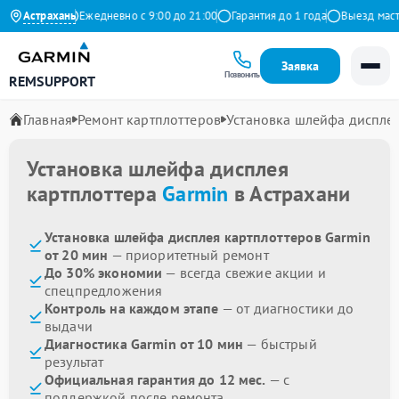
на Яндекс
Астрахань
Ежедневно с 9:00 до 21:00
Гарантия до 1 года
Выезд мастера
Заявка
Позвонить
REMSUPPORT
Главная
Ремонт картплоттеров
Установка шлейфа диспле
Установка шлейфа дисплея
картплоттера
Garmin
в Астрахани
Установка шлейфа дисплея картплоттеров Garmin
от 20 мин
— приоритетный ремонт
До 30% экономии
— всегда свежие акции и
спецпредложения
Контроль на каждом этапе
— от диагностики до
выдачи
Диагностика Garmin от 10 мин
— быстрый
результат
Официальная гарантия до 12 мес.
— с
поддержкой после ремонта