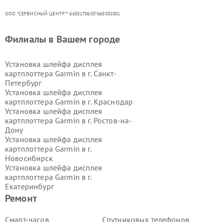
ООО "СЕРВИСНЫЙ ЦЕНТР"* 6685170650*668501001
Филиалы в Вашем городе
Установка шлейфа дисплея
картплоттера Garmin в г.
Санкт-
Петербург
Установка шлейфа дисплея
картплоттера Garmin в г.
Краснодар
Установка шлейфа дисплея
картплоттера Garmin в г.
Ростов-на-
Дону
Установка шлейфа дисплея
картплоттера Garmin в г.
Новосибирск
Установка шлейфа дисплея
картплоттера Garmin в г.
Екатеринбург
Установка шлейфа дисплея
Ремонт
картплоттера Garmin в г.
Казань
Установка шлейфа дисплея
Смарт-часов
Спутниковых телефонов