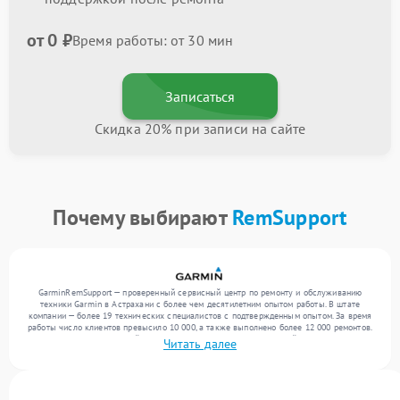
от 0 ₽
Время работы: от 30 мин
Записаться
Скидка 20% при записи на сайте
Почему выбирают
RemSupport
GarminRemSupport — проверенный сервисный центр по ремонту и обслуживанию
техники Garmin в Астрахани с более чем десятилетним опытом работы. В штате
компании — более 19 технических специалистов с подтвержденным опытом. За время
работы число клиентов превысило 10 000, а также выполнено более 12 000 ремонтов.
Ежемесячно в сервисный центр поступает более 300 обращений, включая , , . Мы
Читать далее
выполняем ремонт различного уровня сложности и обеспечиваем надежный
результат благодаря отлаженным процессам ремонта.