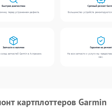
Быстрая диагностика
Срочный ремонт Garm
ичину перед устранением дефекта.
Большинство устройств ремонтируются 
Запчасти в наличии
Гарантия на ремонт
склад запчастей Garmin в Астрахани.
На все запчасти и услуги мы предостав
мес.
монт картплоттеров Garmin