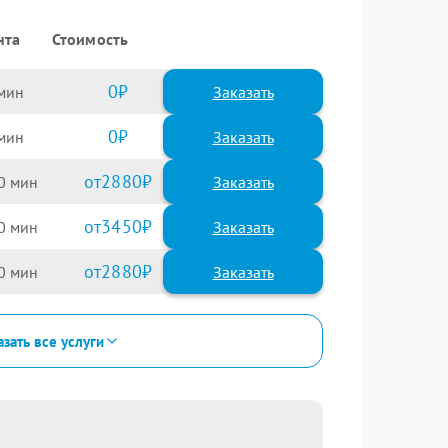
нта
Стоимость
0
Заказать
0
Заказать
2880
0
3450
0
2880
0
зать все услуги