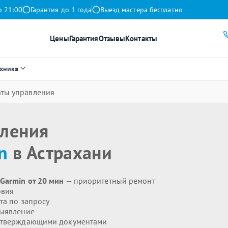
о 21:00
Гарантия до 1 года
Выезд мастера бесплатно
Цены
Гарантия
Отзывы
Контакты
ехника
аты управления
вления
n
в Астрахани
Garmin от 20 мин
— приоритетный ремонт
овия
та по запросу
выявление
дтверждающими документами