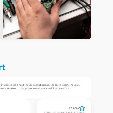
rt
е 14 инженеров с профильной квалификацией. За время работы помощь
ники, включая , , . Мы устраняем поломки любой сложности и
50 000+
довольных клиентов по всей России