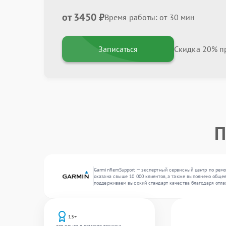
от 3450 ₽
Время работы: от 30 мин
Записаться
Скидка 20% пр
П
GarminRemSupport — экспертный сервисный центр по ремо
оказана свыше 10 000 клиентов, а также выполнено общее
поддерживаем высокий стандарт качества благодаря отл
13+
лет опыта в ремонте техники