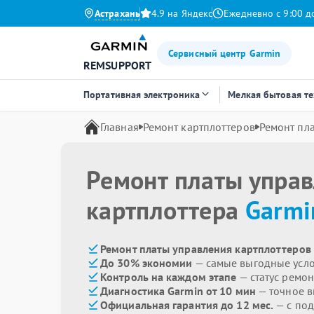
Астрахань
4.9 на Яндекс
Ежедневно с 9:00 д
Сервисный центр Garmin
REMSUPPORT
Портативная электроника
Мелкая бытовая т
Главная
Ремонт картплоттеров
Ремонт пл
Ремонт платы упра
картплоттера
Garmi
Ремонт платы управления картплоттеров 
До 30% экономии
— самые выгодные усл
Контроль на каждом этапе
— статус ремон
Диагностика Garmin от 10 мин
— точное 
Официальная гарантия до 12 мес.
— с по