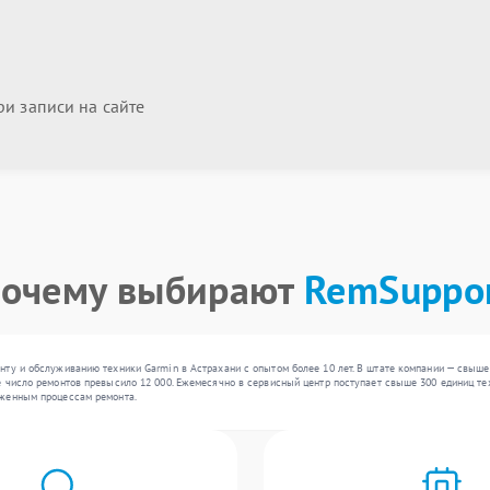
и записи на сайте
очему выбирают
RemSuppo
нту и обслуживанию техники Garmin в Астрахани с опытом более 10 лет. В штате компании — свыш
 число ремонтов превысило 12 000. Ежемесячно в сервисный центр поступает свыше 300 единиц тех
аженным процессам ремонта.