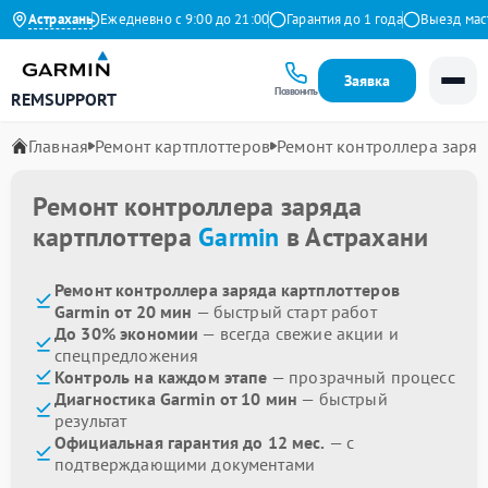
 на Яндекс
Астрахань
Ежедневно с 9:00 до 21:00
Гарантия до 1 года
Выезд мастер
Заявка
Позвонить
REMSUPPORT
Главная
Ремонт картплоттеров
Ремонт контроллера заряд
Ремонт контроллера заряда
картплоттера
Garmin
в Астрахани
Ремонт контроллера заряда картплоттеров
Garmin от 20 мин
— быстрый старт работ
До 30% экономии
— всегда свежие акции и
спецпредложения
Контроль на каждом этапе
— прозрачный процесс
Диагностика Garmin от 10 мин
— быстрый
результат
Официальная гарантия до 12 мес.
— с
подтверждающими документами