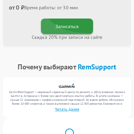
от 0 ₽
Время работы: от 30 мин
Записаться
Скидка 20% при записи на сайте
Почему выбирают
RemSupport
GarminRemSupport — надежный сервисный центр по ремонту и обслуживанию техники
Garmin в Астрахани с более чем десятилетним опытом работы. В штате компании —
свыше 22 инженеров с профессиональной подготовкой. За время работы обслужено
более 10 000 клиентов, а также выполнено свыше 12 000 ремонтов. Ежемесячно в
сервисный центр поступает свыше 300 единиц техники, включая , , . Мы устраняем
Читать далее
поломки любой сложности и обеспечиваем надежный результат благодаря
использованию современного оборудования.