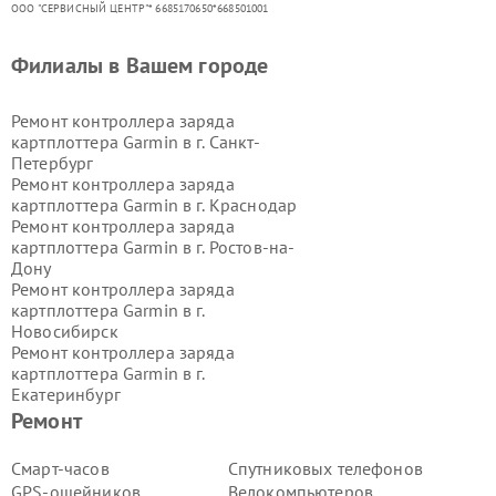
ООО "СЕРВИСНЫЙ ЦЕНТР"* 6685170650*668501001
Филиалы в Вашем городе
Ремонт контроллера заряда
картплоттера Garmin в г.
Санкт-
Петербург
Ремонт контроллера заряда
картплоттера Garmin в г.
Краснодар
Ремонт контроллера заряда
картплоттера Garmin в г.
Ростов-на-
Дону
Ремонт контроллера заряда
картплоттера Garmin в г.
Новосибирск
Ремонт контроллера заряда
картплоттера Garmin в г.
Екатеринбург
Ремонт контроллера заряда
Ремонт
картплоттера Garmin в г.
Казань
Ремонт контроллера заряда
Смарт-часов
Спутниковых телефонов
картплоттера Garmin в г.
Воронеж
GPS-ошейников
Велокомпьютеров