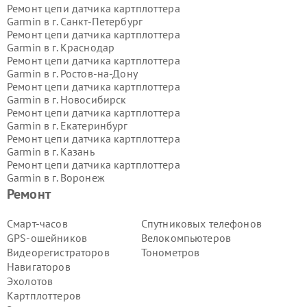
Ремонт цепи датчика картплоттера
Garmin в г.
Санкт-Петербург
Ремонт цепи датчика картплоттера
Garmin в г.
Краснодар
Ремонт цепи датчика картплоттера
Garmin в г.
Ростов-на-Дону
Ремонт цепи датчика картплоттера
Garmin в г.
Новосибирск
Ремонт цепи датчика картплоттера
Garmin в г.
Екатеринбург
Ремонт цепи датчика картплоттера
Garmin в г.
Казань
Ремонт цепи датчика картплоттера
Garmin в г.
Воронеж
Ремонт цепи датчика картплоттера
Ремонт
Garmin в г.
Волгоград
Ремонт цепи датчика картплоттера
Смарт-часов
Спутниковых телефонов
Garmin в г.
Самара
GPS-ошейников
Велокомпьютеров
Ремонт цепи датчика картплоттера
Видеорегистраторов
Тонометров
Garmin в г.
Пермь
Навигаторов
Ремонт цепи датчика картплоттера
Эхолотов
Garmin в г.
Красноярск
Ремонт цепи датчика картплоттера
Картплоттеров