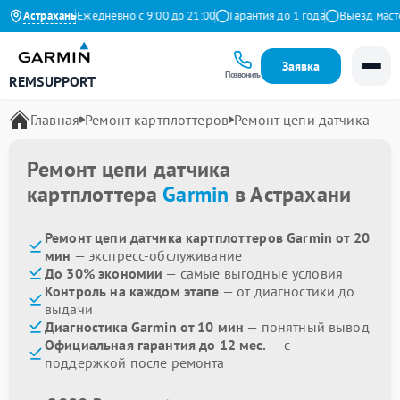
на Яндекс
Астрахань
Ежедневно с 9:00 до 21:00
Гарантия до 1 года
Выезд мастера
Заявка
Позвонить
REMSUPPORT
Главная
Ремонт картплоттеров
Ремонт цепи датчика
Ремонт цепи датчика
картплоттера
Garmin
в Астрахани
Ремонт цепи датчика картплоттеров Garmin от 20
мин
— экспресс-обслуживание
До 30% экономии
— самые выгодные условия
Контроль на каждом этапе
— от диагностики до
выдачи
Диагностика Garmin от 10 мин
— понятный вывод
Официальная гарантия до 12 мес.
— с
поддержкой после ремонта