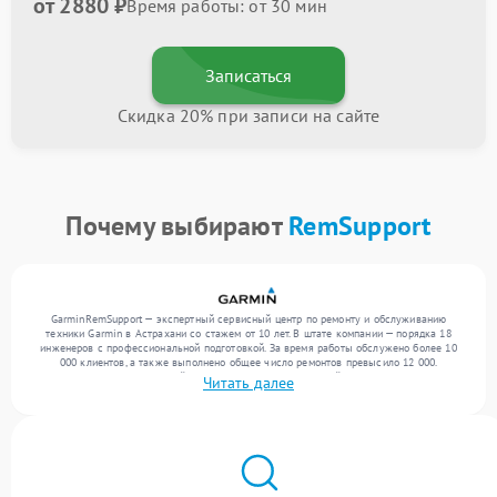
от 2880 ₽
Время работы: от 30 мин
Записаться
Скидка 20% при записи на сайте
Почему выбирают
RemSupport
GarminRemSupport — экспертный сервисный центр по ремонту и обслуживанию
техники Garmin в Астрахани со стажем от 10 лет. В штате компании — порядка 18
инженеров с профессиональной подготовкой. За время работы обслужено более 10
000 клиентов, а также выполнено общее число ремонтов превысило 12 000.
Ежемесячно в сервисный центр поступает от 300 устройств, включая , , . Мы
Читать далее
устраняем поломки любой сложности и гарантируем высокое качество обслуживания
благодаря квалификации мастеров.