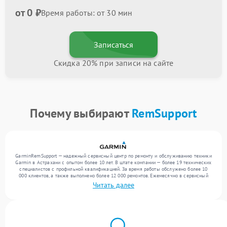
от 0 ₽
Время работы: от 30 мин
Записаться
Скидка 20% при записи на сайте
Почему выбирают
RemSupport
GarminRemSupport — надежный сервисный центр по ремонту и обслуживанию техники
Garmin в Астрахани с опытом более 10 лет. В штате компании — более 19 технических
специалистов с профильной квалификацией. За время работы обслужено более 10
000 клиентов, а также выполнено более 12 000 ремонтов. Ежемесячно в сервисный
центр поступает свыше 300 единиц техники, включая , , . Мы работаем с широким
Читать далее
спектром неисправностей и гарантируем высокое качество обслуживания благодаря
квалификации мастеров.