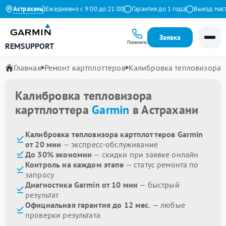
 на Яндекс
Астрахань
Ежедневно с 9:00 до 21:00
Гарантия до 1 года
Выезд мастер
Заявка
Позвонить
REMSUPPORT
Главная
Ремонт картплоттеров
Калибровка тепловизора
Калибровка тепловизора
картплоттера
Garmin
в Астрахани
Калибровка тепловизора картплоттеров Garmin
от 20 мин
— экспресс-обслуживание
До 30% экономии
— скидки при заявке онлайн
Контроль на каждом этапе
— статус ремонта по
запросу
Диагностика Garmin от 10 мин
— быстрый
результат
Официальная гарантия до 12 мес.
— любые
проверки результата