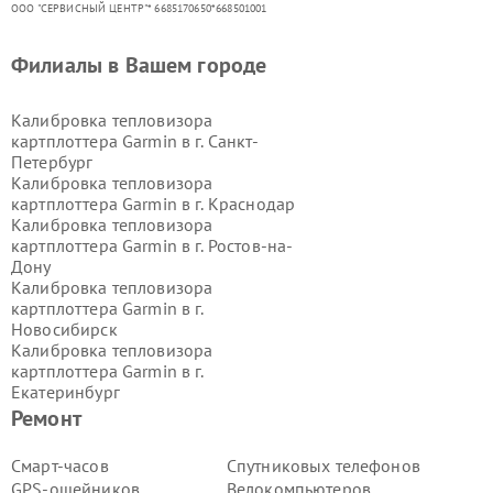
ООО "СЕРВИСНЫЙ ЦЕНТР"* 6685170650*668501001
Филиалы в Вашем городе
Калибровка тепловизора
картплоттера Garmin в г.
Санкт-
Петербург
Калибровка тепловизора
картплоттера Garmin в г.
Краснодар
Калибровка тепловизора
картплоттера Garmin в г.
Ростов-на-
Дону
Калибровка тепловизора
картплоттера Garmin в г.
Новосибирск
Калибровка тепловизора
картплоттера Garmin в г.
Екатеринбург
Калибровка тепловизора
Ремонт
картплоттера Garmin в г.
Казань
Калибровка тепловизора
Смарт-часов
Спутниковых телефонов
картплоттера Garmin в г.
Воронеж
GPS-ошейников
Велокомпьютеров