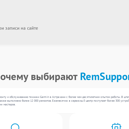
и записи на сайте
очему выбирают
RemSuppo
онту и обслуживанию техники Garmin в Астрахани с более чем десятилетним опытом работы. В штат
также выполнено более 12 000 ремонтов. Ежемесячно в сервисный центр поступает более 300 устройс
ии мастеров.