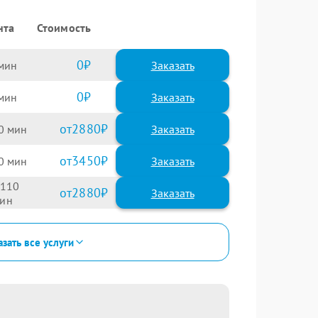
нта
Стоимость
0
Заказать
0
Заказать
2880
0
3450
0
110
2880
зать все услуги