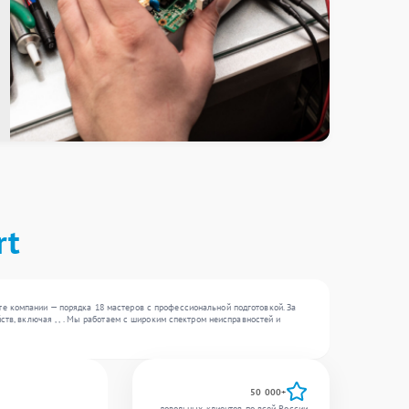
rt
е компании — порядка 18 мастеров с профессиональной подготовкой. За
тв, включая , , . Мы работаем с широким спектром неисправностей и
50 000+
довольных клиентов по всей России