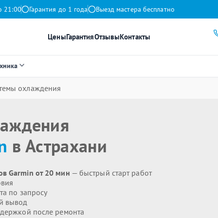
о 21:00
Гарантия до 1 года
Выезд мастера бесплатно
Цены
Гарантия
Отзывы
Контакты
ехника
стемы охлаждения
лаждения
n
в Астрахани
в Garmin от 20 мин
— быстрый старт работ
овия
та по запросу
й вывод
держкой после ремонта