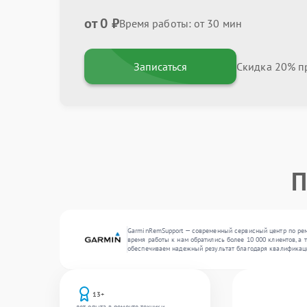
от 0 ₽
Время работы: от 30 мин
Записаться
Скидка 20% пр
П
GarminRemSupport — современный сервисный центр по рем
время работы к нам обратились более 10 000 клиентов, а 
обеспечиваем надежный результат благодаря квалификац
13+
лет опыта в ремонте техники