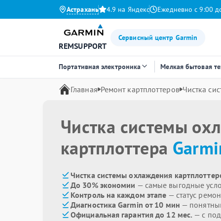
Астрахань
4.9 на Яндекс
Ежедневно с 9:00 д
Сервисный центр Garmin
REMSUPPORT
Портативная электроника
Мелкая бытовая т
Главная
Ремонт картплоттеров
Чистка си
Чистка системы ох
картплоттера
Garmi
Чистка системы охлаждения картплоттеро
До 30% экономии
— самые выгодные усл
Контроль на каждом этапе
— статус ремон
Диагностика Garmin от 10 мин
— понятны
Официальная гарантия до 12 мес.
— с под