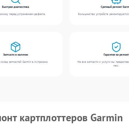
Быстрая диагностика
Срочный ремонт Garm
ичину перед устранением дефекта.
Большинство устройств ремонтируются 
Запчасти в наличии
Гарантия на ремонт
склад запчастей Garmin в Астрахани.
На все запчасти и услуги мы предостав
мес.
монт картплоттеров Garmin