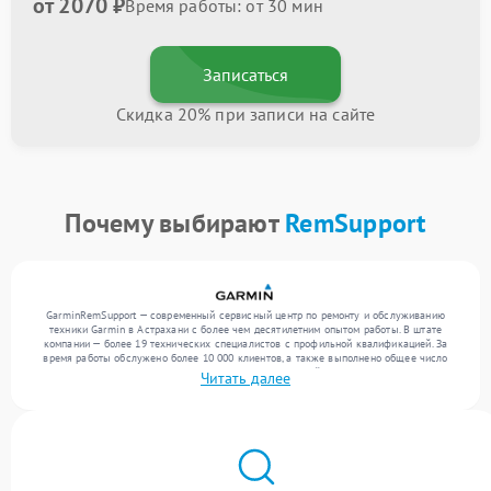
от 2070 ₽
Время работы: от 30 мин
Записаться
Скидка 20% при записи на сайте
Почему выбирают
RemSupport
GarminRemSupport — современный сервисный центр по ремонту и обслуживанию
техники Garmin в Астрахани с более чем десятилетним опытом работы. В штате
компании — более 19 технических специалистов с профильной квалификацией. За
время работы обслужено более 10 000 клиентов, а также выполнено общее число
ремонтов превысило 12 000. Ежемесячно в сервисный центр поступает от 300
Читать далее
устройств, включая , , . Мы беремся за задачи любой сложности и предлагаем
стабильный уровень сервиса благодаря использованию современного оборудования.