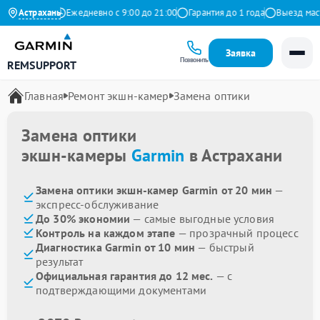
 на Яндекс
Астрахань
Ежедневно с 9:00 до 21:00
Гарантия до 1 года
Выезд мастер
Заявка
Позвонить
REMSUPPORT
Главная
Ремонт экшн-камер
Замена оптики
Замена оптики
экшн-камеры
Garmin
в Астрахани
Замена оптики экшн-камер Garmin от 20 мин
—
экспресс-обслуживание
До 30% экономии
— самые выгодные условия
Контроль на каждом этапе
— прозрачный процесс
Диагностика Garmin от 10 мин
— быстрый
результат
Официальная гарантия до 12 мес.
— с
подтверждающими документами