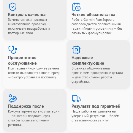
Контроль качества
Чёткие обязательства
Замена оптики проходит
Работа Garmin RemSupport
многоэтапную проверку —
сопровождается прописанными
исключаем недоработки и
гарантийными условиями — без
повторные сбои.
размытых формулировок.
Приоритетное
Надёжные
обслуживание
комплектующие
При гарантийном случае замена
В рамках обслуживания
оптики выполняется вне очереди
применяем проверенные детали
— быстро устраняем проблему.
— для стабильной работы
устройства.
Поддержка после
Результат под гарантией
Консультируем по эксплуатации
Наша работа направлена на
— помогаем продлить срок
уверенный результат — берём
службы после выполнения
ответственность за итог.
ремонта.