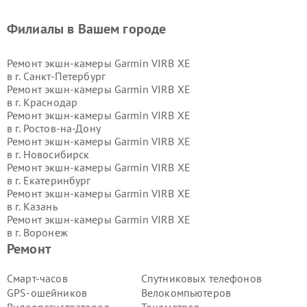
Филиалы в Вашем городе
Ремонт экшн-камеры Garmin VIRB XE
в г.
Санкт-Петербург
Ремонт экшн-камеры Garmin VIRB XE
в г.
Краснодар
Ремонт экшн-камеры Garmin VIRB XE
в г.
Ростов-на-Дону
Ремонт экшн-камеры Garmin VIRB XE
в г.
Новосибирск
Ремонт экшн-камеры Garmin VIRB XE
в г.
Екатеринбург
Ремонт экшн-камеры Garmin VIRB XE
в г.
Казань
Ремонт экшн-камеры Garmin VIRB XE
в г.
Воронеж
Ремонт экшн-камеры Garmin VIRB XE
Ремонт
в г.
Волгоград
Ремонт экшн-камеры Garmin VIRB XE
Смарт-часов
Спутниковых телефонов
в г.
Самара
GPS-ошейников
Велокомпьютеров
Ремонт экшн-камеры Garmin VIRB XE
Видеорегистраторов
Тонометров