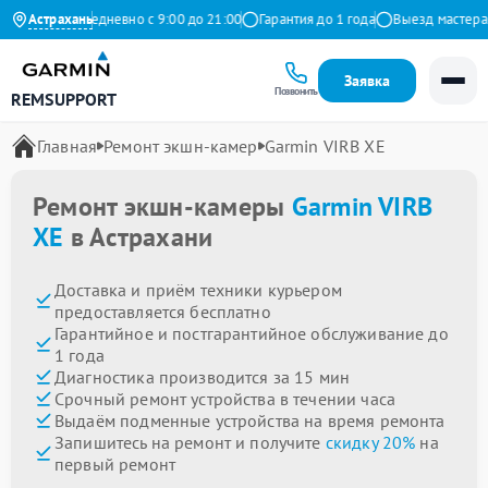
Яндекс
Астрахань
Ежедневно с 9:00 до 21:00
Гарантия до 1 года
Выезд мастера бе
Заявка
Позвонить
REMSUPPORT
Главная
Ремонт экшн-камер
Garmin VIRB XE
Ремонт экшн-камеры
Garmin VIRB
XE
в Астрахани
Доставка и приём техники курьером
предоставляется бесплатно
Гарантийное и постгарантийное обслуживание до
1 года
Диагностика производится за 15 мин
Срочный ремонт устройства в течении часа
Выдаём подменные устройства на время ремонта
Запишитесь на ремонт и получите
скидку 20%
на
первый ремонт