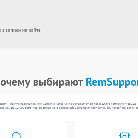
и записи на сайте
очему выбирают
RemSuppo
онту и обслуживанию техники Garmin в Астрахани со стажем от 10 лет. В штате компании — свыше
ено свыше 12 000 ремонтов. Ежемесячно в сервисный центр поступает более 300 устройств, включая