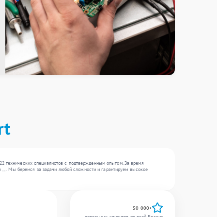
rt
 22 технических специалистов с подтвержденным опытом. За время
 , , . Мы беремся за задачи любой сложности и гарантируем высокое
50 000+
довольных клиентов по всей России