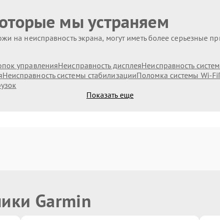
которые мы устраняем
жи на неисправность экрана, могут иметь более серьезные п
опок управления
Неисправность дисплея
Неисправность систе
я
Неисправность системы стабилизации
Поломка системы Wi-Fi
рузок
Показать еще
ники Garmin