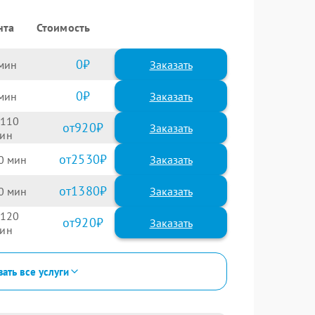
нта
Стоимость
0
Заказать
0
Заказать
110
920
2530
0
1380
0
120
920
зать все услуги