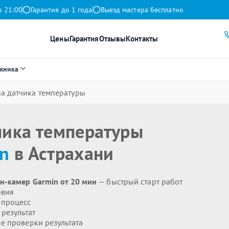
о 21:00
Гарантия до 1 года
Выезд мастера бесплатно
Цены
Гарантия
Отзывы
Контакты
ехника
а датчика температуры
чика температуры
n
в Астрахани
н-камер Garmin от 20 мин
— быстрый старт работ
овия
 процесс
результат
 проверки результата