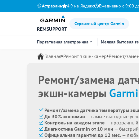
Астрахань
4.9 на Яндекс
Ежедневно с 9:00 д
Сервисный центр Garmin
REMSUPPORT
Портативная электроника
Мелкая бытовая т
Главная
Ремонт экшн-камер
Ремонт/замен
Ремонт/замена дат
экшн-камеры
Garmi
Ремонт/замена датчика температуры экш
До 30% экономии
— самые выгодные усл
Контроль на каждом этапе
— прозрачный
Диагностика Garmin от 10 мин
— быстрый 
Официальная гарантия до 12 мес.
— любые