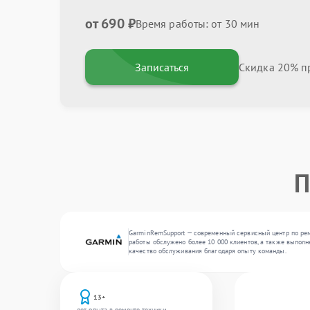
от 690 ₽
Время работы: от 30 мин
Записаться
Скидка 20% пр
П
GarminRemSupport — современный сервисный центр по рем
работы обслужено более 10 000 клиентов, а также выполн
качество обслуживания благодаря опыту команды.
13+
лет опыта в ремонте техники