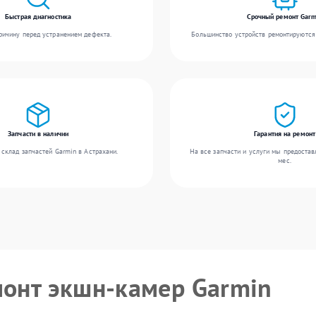
Быстрая диагностика
Срочный ремонт Garm
ичину перед устранением дефекта.
Большинство устройств ремонтируются 
Запчасти в наличии
Гарантия на ремонт
склад запчастей Garmin в Астрахани.
На все запчасти и услуги мы предостав
мес.
монт экшн-камер Garmin