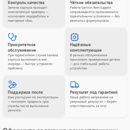
Контроль качества
Чёткие обязательства
Замена корпуса проходит
Работа Garmin RemSupport
многоэтапную проверку —
сопровождается прописанными
исключаем недоработки и
гарантийными условиями — без
повторные сбои.
размытых формулировок.
Приоритетное
Надёжные
обслуживание
комплектующие
При гарантийном случае замена
В рамках обслуживания
корпуса выполняется вне
применяем проверенные детали
очереди — быстро устраняем
— для стабильной работы
проблему.
устройства.
Поддержка после
Результат под гарантией
Консультируем по эксплуатации
Наша работа направлена на
— помогаем продлить срок
уверенный результат — берём
службы после выполнения
ответственность за итог.
ремонта.