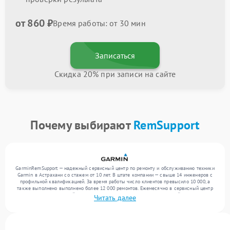
от 860 ₽
Время работы: от 30 мин
Записаться
Скидка 20% при записи на сайте
Почему выбирают
RemSupport
GarminRemSupport — надежный сервисный центр по ремонту и обслуживанию техники
Garmin в Астрахани со стажем от 10 лет. В штате компании — свыше 14 инженеров с
профильной квалификацией. За время работы число клиентов превысило 10 000, а
также выполнено выполнено более 12 000 ремонтов. Ежемесячно в сервисный центр
поступает от 300 устройств, включая , , . Мы беремся за задачи любой сложности и
Читать далее
предлагаем стабильный уровень сервиса благодаря использованию современного
оборудования.