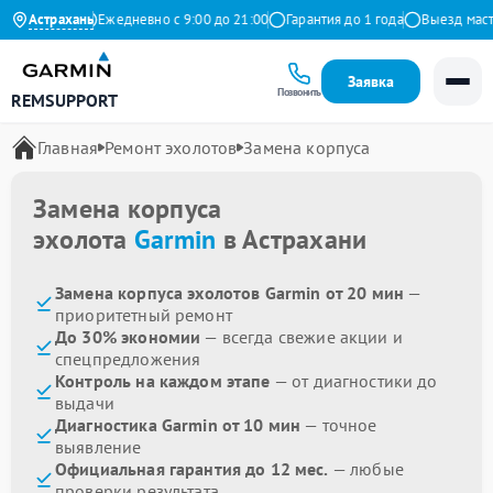
 на Яндекс
Астрахань
Ежедневно с 9:00 до 21:00
Гарантия до 1 года
Выезд мастер
Заявка
Позвонить
REMSUPPORT
Главная
Ремонт эхолотов
Замена корпуса
Замена корпуса
эхолота
Garmin
в Астрахани
Замена корпуса эхолотов Garmin от 20 мин
—
приоритетный ремонт
До 30% экономии
— всегда свежие акции и
спецпредложения
Контроль на каждом этапе
— от диагностики до
выдачи
Диагностика Garmin от 10 мин
— точное
выявление
Официальная гарантия до 12 мес.
— любые
проверки результата