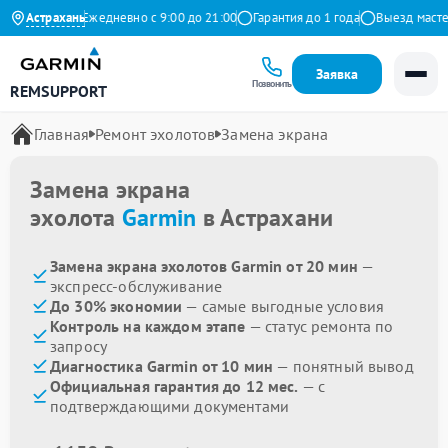
а Яндекс
Астрахань
Ежедневно с 9:00 до 21:00
Гарантия до 1 года
Выезд мастера
Заявка
Позвонить
REMSUPPORT
Главная
Ремонт эхолотов
Замена экрана
Замена экрана
эхолота
Garmin
в Астрахани
Замена экрана эхолотов Garmin от 20 мин
—
экспресс-обслуживание
До 30% экономии
— самые выгодные условия
Контроль на каждом этапе
— статус ремонта по
запросу
Диагностика Garmin от 10 мин
— понятный вывод
Официальная гарантия до 12 мес.
— с
подтверждающими документами