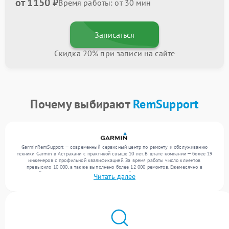
от 1150 ₽
Время работы: от 30 мин
Записаться
Скидка 20% при записи на сайте
Почему выбирают
RemSupport
GarminRemSupport — современный сервисный центр по ремонту и обслуживанию
техники Garmin в Астрахани с практикой свыше 10 лет. В штате компании — более 19
инженеров с профильной квалификацией. За время работы число клиентов
превысило 10 000, а также выполнено более 12 000 ремонтов. Ежемесячно в
сервисный центр поступает более 300 обращений, включая , , . Мы беремся за задачи
Читать далее
любой сложности и гарантируем высокое качество обслуживания благодаря
отлаженным процессам ремонта.