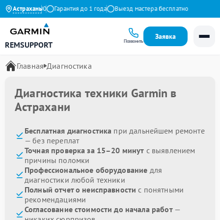
9:00 до 21:00
Астрахань
Гарантия до 1 года
Выезд мастера бесплатно
Заявка
Позвонить
REMSUPPORT
Главная
Диагностика
Диагностика техники Garmin в
Астрахани
Бесплатная диагностика
при дальнейшем ремонте
— без переплат
Точная проверка за 15–20 минут
с выявлением
причины поломки
Профессиональное оборудование
для
диагностики любой техники
Полный отчет о неисправности
с понятными
рекомендациями
Согласование стоимости до начала работ
—
никаких сюрпризов