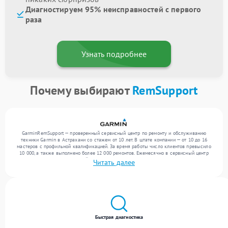
Диагностируем 95% неисправностей с первого
раза
Узнать подробнее
Почему выбирают
RemSupport
GarminRemSupport — проверенный сервисный центр по ремонту и обслуживанию
техники Garmin в Астрахани со стажем от 10 лет. В штате компании — от 10 до 16
мастеров с профильной квалификацией. За время работы число клиентов превысило
10 000, а также выполнено более 12 000 ремонтов. Ежемесячно в сервисный центр
поступает более 300 устройств, включая , , . Мы работаем с широким спектром
Читать далее
неисправностей и предлагаем стабильный уровень сервиса благодаря опыту
команды.
Быстрая диагностика