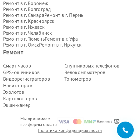
Ремонт в г.
Воронеж
Ремонт в г.
Волгоград
Ремонт в г.
Самара
Ремонт в г.
Пермь
Ремонт в г.
Красноярск
Ремонт в г.
Ижевск
Ремонт в г.
Челябинск
Ремонт в г.
Тюмень
Ремонт в г.
Уфа
Ремонт в г.
Омск
Ремонт в г.
Иркутск
Ремонт в г.
Ярославль
Ремонт
Ремонт в г.
Саратов
Ремонт в г.
Барнаул
Смарт-часов
Спутниковых телефонов
Ремонт в г.
Тольятти
GPS-ошейников
Велокомпьютеров
Ремонт в г.
Хабаровск
Видеорегистраторов
Тонометров
Ремонт в г.
Томск
Навигаторов
Ремонт в г.
Ульяновск
Эхолотов
Ремонт в г.
Киров
Ремонт в г.
Архангельск
Картплоттеров
Ремонт в г.
Астрахань
Экшн-камер
Ремонт в г.
Белгород
Ремонт в г.
Благовещенск
Мы принимаем
Ремонт в г.
Брянск
все формы оплаты
Ремонт в г.
Владивосток
Политика конфиденциальности
Ремонт в г.
Владикавказ
Ремонт в г.
Владимир