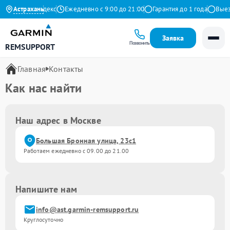
4.9 на Яндекс
Астрахань
Ежедневно с 9:00 до 21:00
Гарантия до 1 года
Выезд
Заявка
Позвонить
REMSUPPORT
Главная
Контакты
Как нас найти
Наш адрес в Москве
Большая Бронная улица, 23с1
Работаем ежедневно с 09.00 до 21.00
Напишите нам
info@ast.garmin-remsupport.ru
Круглосуточно